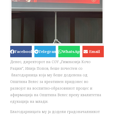
Facebook
Telegram
WhatsApp
Email
Денес, директорот на СОУ „Гимназија Ко
чо
Рацин“, Илија Попов, беше почестен со
благодарница која му беше доделена
од
Општина Велес за креативен придонес во
развојот на воспитно-образовниот процес и
афирмација на
Општина Велес преку квалитетна
едукација на млади.
Благодарницата му ја додели
градоначалникот