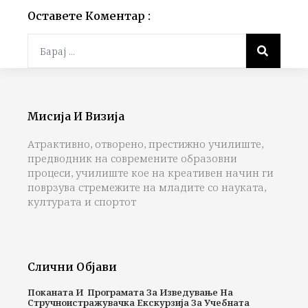
Оставете Коментар :
Мисија И Визија
Атрактивно, отворено, престижно училиште,
предводник на современите образовни
процеси, училиште кое на креативен начин ги
поврзува стремежите на младите со науката,
културата и спортот
Слични Објави
Поканата И Програмата За Изведување На
Стручноистражувачка Екскурзија За Учебната