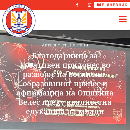
Е-ДНЕВНИК
Активности
,
Настани
Благодарница за
креативен придонес во
развојот на воспитно-
образовниот процес и
афирмација на Општина
Велес преку квалитетна
едукација на млади