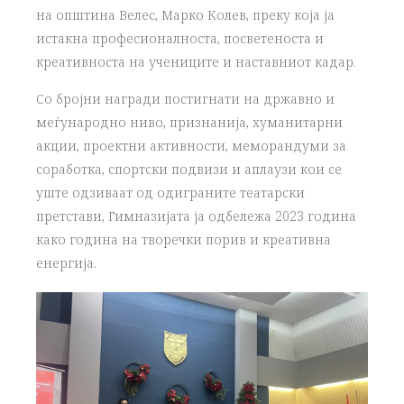
на општина Велес
, Марко Колев, преку која
ја
истакна професионалноста, посветеноста
и
креативноста на учениците и наставниот кадар.
Со бројни награди постигнати на државно и
меѓународно ниво
, признанија, хуманитарни
акции,
проектни активности,
меморандуми за
соработка, спортски подвизи и аплаузи кои се
уште одзиваат од одиграните театарски
претстави, Гимназијата ја одбележа 2023 година
како година на творечки
порив и креативна
енергија.