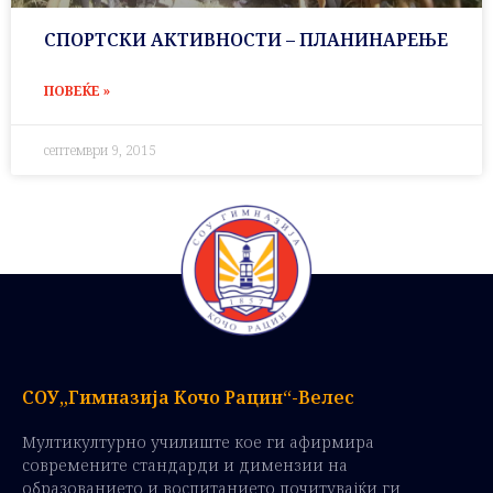
СПОРТСКИ АКТИВНОСТИ – ПЛАНИНАРЕЊЕ
ПОВЕЌЕ »
септември 9, 2015
СОУ„Гимназија Кочо Рацин“-Велес
Мултикултурно училиште кое ги афирмира
современите стандарди и димензии на
образованието и воспитанието почитувајќи ги