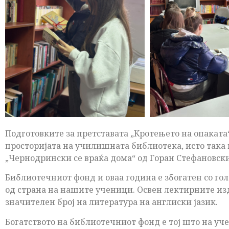
Подготовките за претставата „Кротењето на опаката
просторијата на училишната библиотека, исто така 
„Чернодрински се враќа дома“ од Горан Стефановски
Библиотечниот фонд и оваа година е збогатен со гол
од страна на нашите ученици. Освен лектирните изд
значителен број на литература на англиски јазик.
Богатството на библиотечниот фонд е тој што на уч