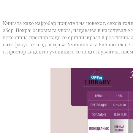
Книгата како најдобар пријател на човекот, секоја г
збор.
Покрај основната улога, издавање и насочување 
веќе стана простор каде се организираат и реализира
сите факултети од земјава. Училишната библиотека е и
и простор кадешто учениците се подготвуваат за писм