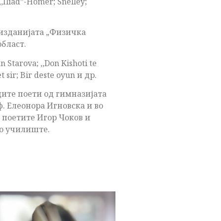
,Iliad”-Homer; Snelley;
 изданијата „Физичка
област.
tarova; ,,Don Kishoti te
t sir; Bir deste oyun и др.
дите поети од гимназијата
. Елеонора Игновска и во
а поетите Игор Чоков и
то училиште.