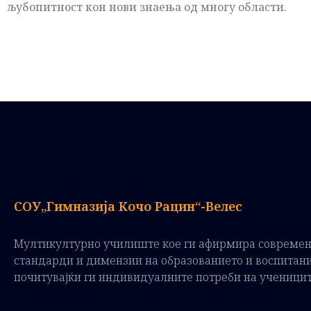
љубопитност кон нови знаења од многу области.
СОУ„Гимназија Кочо Рацин“-Велес
Мултикултурно училиште кое ги афирмира совреме
стандарди и димензии на образованието и воспитан
почитувајќи ги индивидуалните потреби на ученици