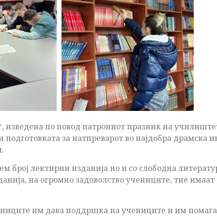
“, изведена по повод патрониот празник на училиште
и подготовката за натпреварот во најдобра драмска и
.
ем број лектирни изданија но и со слободна литератур
анија, на огромно задоволство учениците, тие имаат
ениците им дава поддршка на учениците и им помага д