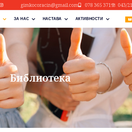
gimkocoracin@gmail.com
078 365 371
043/2
ЗА НАС
НАСТАВА
АКТИВНОСТИ
Библиотека