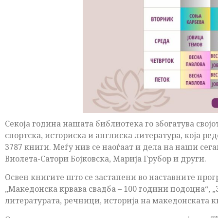
Секоја година нашата библиотека го збогатува својо
спортска, историска и англиска литература, која р
3787 книги. Меѓу нив се наоѓаат и дела на наши се
Виолета-Сатори Бојковска, Марија Грубор и други.
Освен книгите што се застапени во наставните прог
„Македонска крвава свадба – 100 години подоцна“, „
литературата, речници, историја на македонската к