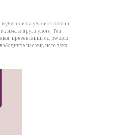
ој љубители на убавиот пишан
ка има и друга улога.
Таа
вања; презентации од речиси
лободните часови, исто така