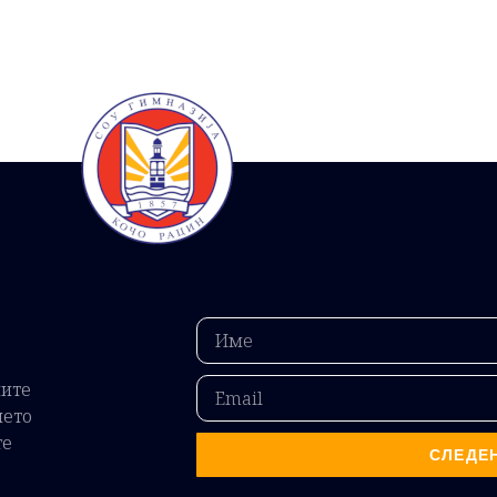
ните
ието
те
СЛЕДЕ