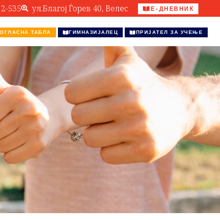
12-535
ул.Благој Ѓорев 40, Велес
Е-ДНЕВНИК
ОГЛАСНА ТАБЛА
ГИМНАЗИЈАЛЕЦ
ПРИЈАТЕЛ ЗА УЧЕЊЕ