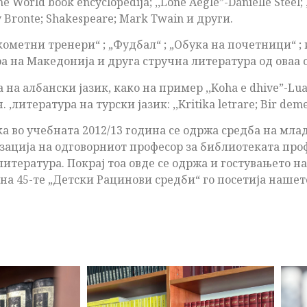
orld book encyclopedija; ,,Lone Aegle”-Danielle Steel; ,
mily Bronte; Shakespeare; Mark Twain и други.
кометни тренери“ ; „Фудбал“ ; „Обука на почетници“ ;
ра на Македонија и друга стручна литература од оваа 
 албански јазик, како на пример ,,Koha e dhive”-Luan S
н. ,литература на турски јазик: ,,Kritika letrare; Bir deme
 во учебната 2012/13 година се одржа средба на мла
ација на одговорниот професор за библиотеката проф
литература. Покрај тоа овде се одржа и гостувањето н
 на 45-те „Детски Рацинови средби“ го посетија наше