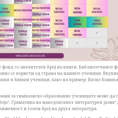
т фонд со значителен број на книги. Библиотечниот фо
едовно се користи од страна на нашите ученици. Вку
гашни и бивши ученици, како на пример: Васил Божика
рами за гимназиско образование учениците може да го
Зоја“, Граматика на македонскиот литературен јазик“
нижевност и голем број на друга литература.