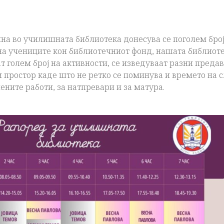
одина во училишната библиотека донесува се поголем бр
на учениците кон библиотечниот фонд,
нашата библиоте
ат голем број на активности, се изведуваат разни преда
 простор каде што не ретко се поминува и времето на с
ените работи, за натпревари и за матура.