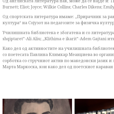
Од англиската литература пак, може да се најде и: The W
Burnett; Eliot; Joyce; Wilkie Collins; Charles Dikens; E
Од спортската литература имаме: ,,Прирачник за ра
култура“ на Сојузот на педагозите за физичка култу
Училишната библиотека е збогатена и со литература на
shqiptaret”-Ali Aliu; ,,Klithima e ikarit”-Adem Gajtani ит
Како дел од активностите на училишната библиотека
со поетесата Павлина Климкар Меанџиева во организ
сорботка со стручниот актив по македонски јазик и 
Марта Маркоска, кои како дел од поетскиот караван