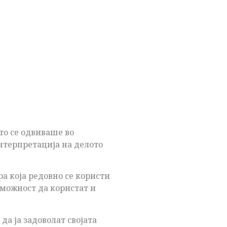
то се одвиваше во
нтерпретација на делото
а која редовно се користи
 можност да користат и
а ја задоволат својата