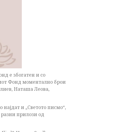
нд е збогатен и со
пниот Фонд моментално брои
лиев, Наташа Леова,
 најдат и „Светото писмо“,
, разни прилози од