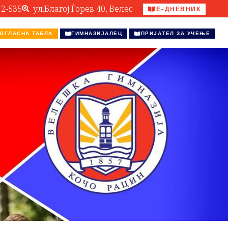
12-535
ул.Благој Ѓорев 40, Велес
Е-ДНЕВНИК
ОГЛАСНА ТАБЛА
ГИМНАЗИЈАЛЕЦ
ПРИЈАТЕЛ ЗА УЧЕЊЕ