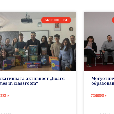
АКТИВНОСТИ
укативната активност „Board
Меѓуетнич
mes in classroom“
образова
ЕЌЕ »
ПОВЕЌЕ »