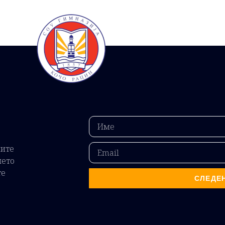
ните
ието
те
СЛЕДЕ