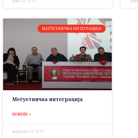
јуни 20, 2025
јуни
МЕЃУЕТНИЧКА ИНТЕГРАЦИЈА
Меѓуетничка интеграција
ПОВЕЌЕ »
февруари 22, 2016