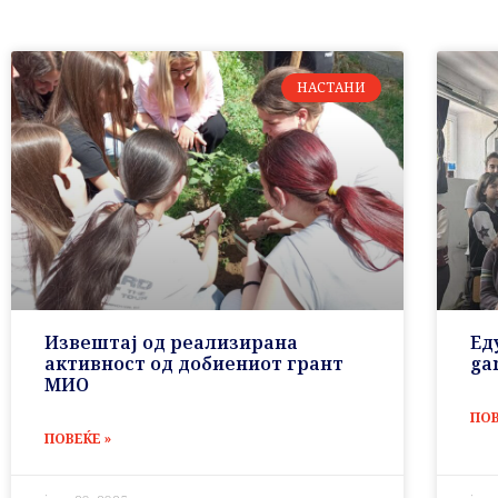
НАСТАНИ
Извештај од реализирана
Eд
активност од добиениот грант
ga
МИО
ПОВ
ПОВЕЌЕ »