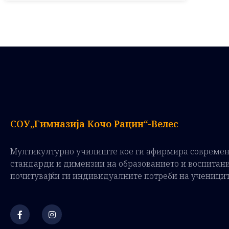
СОУ„Гимназија Кочо Рацин“-Велес
Мултикултурно училиште кое ги афирмира совреме
стандарди и димензии на образованието и воспитан
почитувајќи ги индивидуалните потреби на ученици