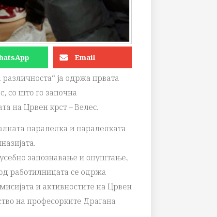
hatsApp
Email
а различностa“ ја одржа првата
с, со што го започна
а на Црвен крст – Велес.
алната паралелка и паралелката
назијата.
еѓусебно запознавање и опуштање,
т од работилницата се одржа
 мисијата и активностите на Црвен
ство на професорките Драгана