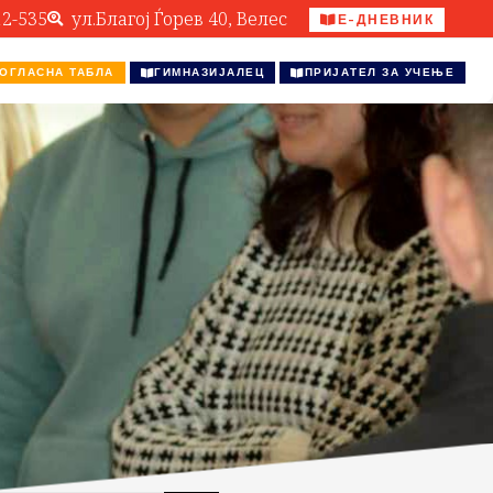
12-535
ул.Благој Ѓорев 40, Велес
Е-ДНЕВНИК
ОГЛАСНА ТАБЛА
ГИМНАЗИЈАЛЕЦ
ПРИЈАТЕЛ ЗА УЧЕЊЕ