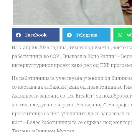
Facebook
Telegram
W
На 7 април 2025 година, тимот под името „Боите н
работилница во СОУ „Гимназија Кочо Рацин“ – Веле
интеркултурниот проект како дел од ПХВ програмат
На работилницата учествуваа ученици од билингв
со настава на албански јазик од прва година во Гим
Активноста започна со „Ice Breaker“ за подобро м
а потоа следуваше играта „Асоцијација“. На крајо
презентација со цел учениците да се запознаат со
крст – Велес.Работилницата се одржаа под ментор
Тевчева и Јулијана Михова.