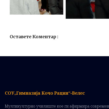
Оставете Коментар :
СОУ„Гимназија Кочо Рацин“-Велес
Мултикултурно училиште кое ги афирмира совреме