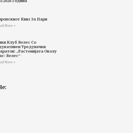
5/2026 Година
вропскиот Квиз За Пари
ad More »
ики Клуб Велес Со
дукативен Уредувачки
аратон: „Растенијата Околу
ас: Велес“
ad More »
Не: