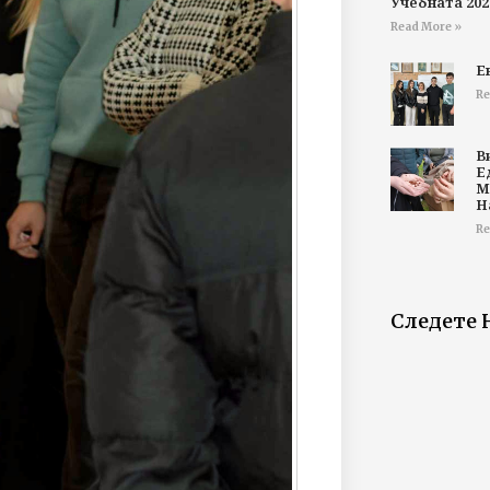
Учебната 202
Read More »
Е
Re
В
Е
М
Н
Re
Следете 