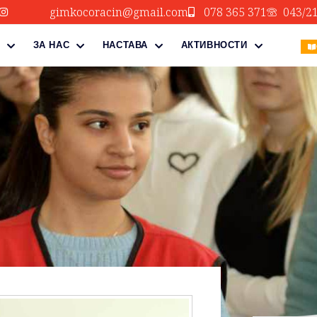
gimkocoracin@gmail.com
078 365 371
043/2
ЗА НАС
НАСТАВА
АКТИВНОСТИ