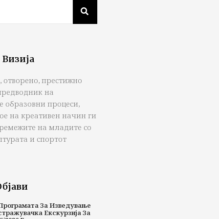
 Визија
, отворено, престижно
предводник на
е образовни процеси,
ое на креативен начин ги
тремежите на младите со
лтурата и спортот
Објави
Програмата За Изведување
стражувачка Екскурзија За