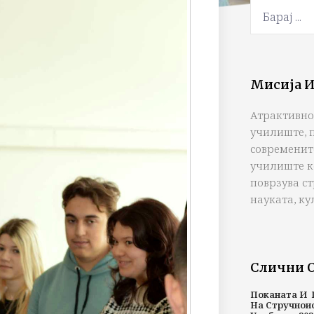
Мисија И
Атрактивно
училиште, 
современит
училиште к
поврзува с
науката, ку
Слични 
Поканата И 
На Стручнои