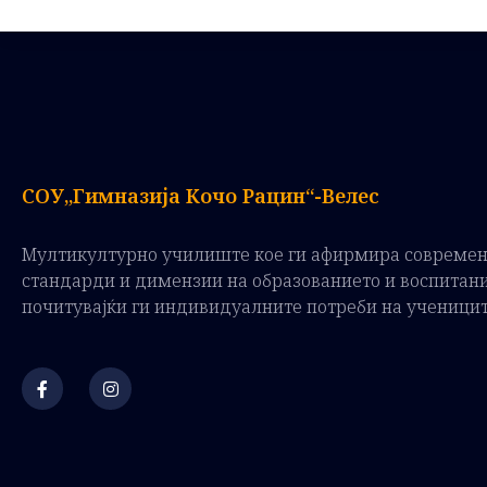
СОУ„Гимназија Кочо Рацин“-Велес
Мултикултурно училиште кое ги афирмира совреме
стандарди и димензии на образованието и воспитан
почитувајќи ги индивидуалните потреби на ученици