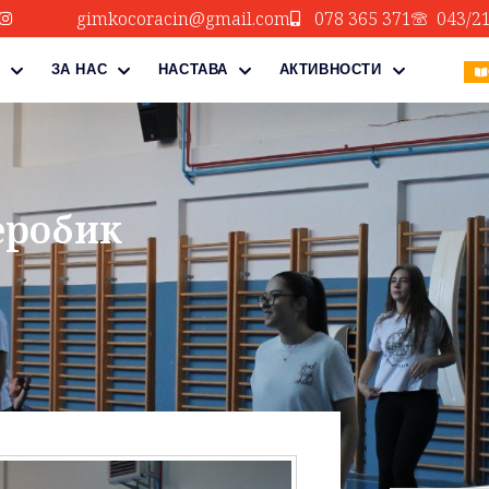
gimkocoracin@gmail.com
078 365 371
043/2
ЗА НАС
НАСТАВА
АКТИВНОСТИ
аеробик