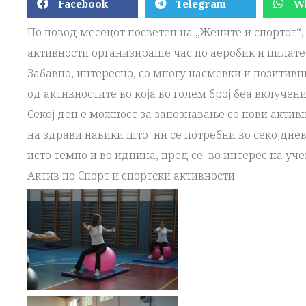
Facebook
Telegram
W
По повод месецот посветен на „Жените и спортот“,
активности организираше час по аеробик и пилатес
Забавно, интересно, со многу насмевки и позитив
од активностите во која во голем број беа вклуче
Секој ден е можност за запознавање со нови акти
на здрави навики што ни се потребни во секојдне
исто темпо и во иднина, пред се во интерес на уче
Актив по Спорт и спортски активности