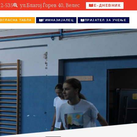
12-535
ул.Благој Ѓорев 40, Велес
Е-ДНЕВНИК
ОГЛАСНА ТАБЛА
ГИМНАЗИЈАЛЕЦ
ПРИЈАТЕЛ ЗА УЧЕЊЕ