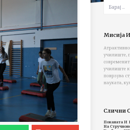
Мисија И
Атрактивно
училиште, 
современит
училиште к
поврзува с
науката, ку
Слични 
Поканата И 
На Стручнои