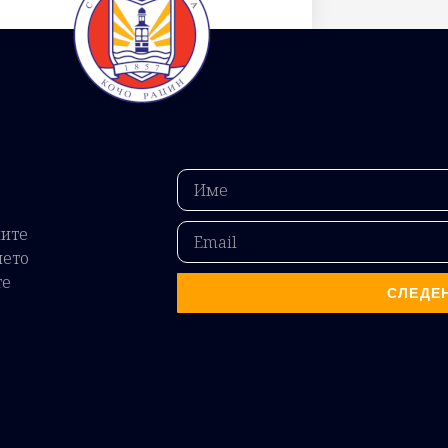
ните
ието
те
СЛЕДЕ