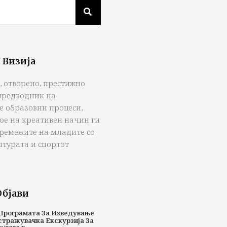
 Визија
, отворено, престижно
предводник на
е образовни процеси,
ое на креативен начин ги
тремежите на младите со
лтурата и спортот
Објави
Програмата За Изведување
стражувачка Екскурзија За