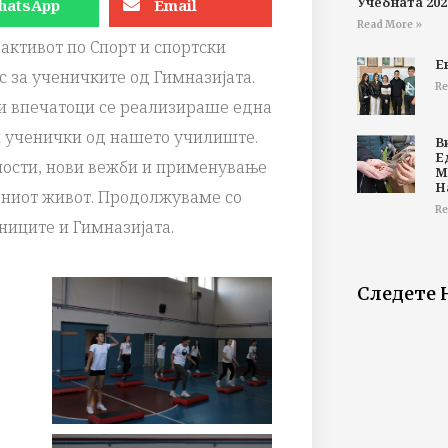
Учебната 202
hatsApp
Email
Read More »
 активот по Спорт и спортски
Е
 за ученичките од Гимназијата.
Re
ни впечатоци се реализираше една
ни ученички од нашето училиште.
В
Е
вности, нови вежби и применување
М
Н
вниот живот. Продолжуваме со
Re
ниците и Гимназијата.
Следете 