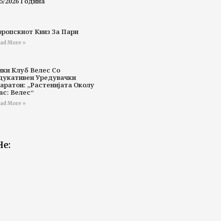
5/2026 Година
вропскиот Квиз За Пари
ad More »
ики Клуб Велес Со
дукативен Уредувачки
аратон: „Растенијата Околу
ас: Велес“
ad More »
Не: