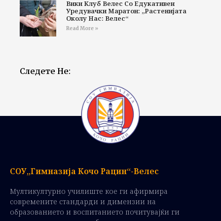
Вики Клуб Велес Со Едукативен
Уредувачки Маратон: „Растенијата
Околу Нас: Велес“
Read More »
Следете Не:
СОУ„Гимназија Кочо Рацин“-Велес
Мултикултурно училиште кое ги афирмира
современите стандарди и димензии на
образованието и воспитанието почитувајќи ги