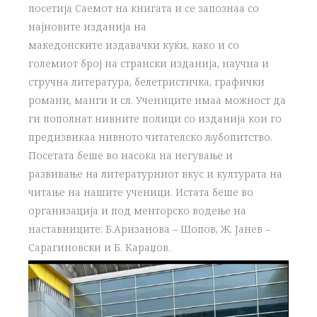
посетија Саемот на книгата и се запознаа со
најновите изданија на
македонските издавачки куќи, како и со
големиот број на странски изданија, научна и
стручна литература, белетристичка, графички
романи, манги и сл. Учениците имаа можност да
ги пополнат нивните полици со изданија кои го
предизвикаа нивното читателско љубопитство.
Посетата беше во насока на негување и
развивање на литературниот вкус и културата на
читање на нашите ученици. Истата беше во
организација и под менторско водење на
наставниците: Б.Аризанова – Шопов, Ж. Јанев –
Сарагиновски и Б. Караџов.