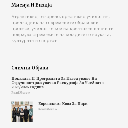
Мисија И Визија
Атрактивно, отворено, престижно училиште,
предводник на современите образовни
процеси, училиште кое на креативен начин ги
поврзува стремежите на младите со науката,
културата и спортот
Слични Објави
Поканата И Програмата За Изведување На
Стручноистражувачка Екскурзија За Учебната
2025/2026 Година
Read More »
Европскиот Квиз За Пари
Read More »