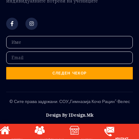
индивидуалните потреби на учениците
СЛЕДЕН ЧЕКОР
© Сите права задржани. СОУ„Гимназија Кочо Рацин“-Велес
Design By IDesign.mk