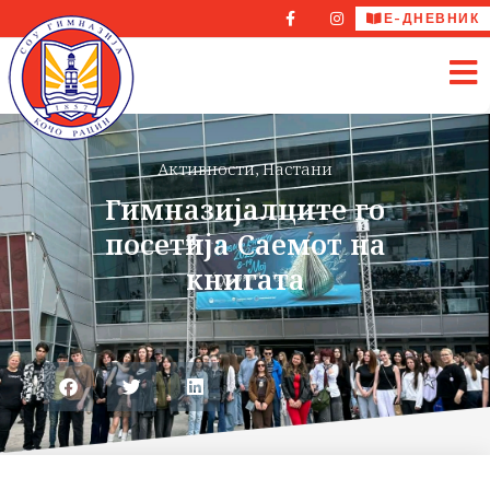
Е-ДНЕВНИК
Активности
,
Настани
Гимназијалците го
посетија Саемот на
книгата