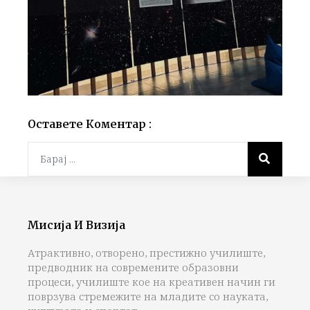
Оставете Коментар :
Мисија И Визија
Атрактивно, отворено, престижно училиште,
предводник на современите образовни
процеси, училиште кое на креативен начин ги
поврзува стремежите на младите со науката,