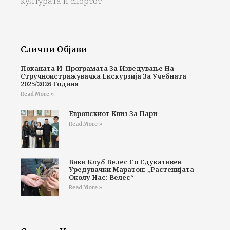
културата и спортот
Слични Објави
Поканата И Програмата За Изведување На
Стручноистражувачка Екскурзија За Учебната
2025/2026 Година
Read More »
Европскиот Квиз За Пари
Read More »
Вики Клуб Велес Со Едукативен
Уредувачки Маратон: „Растенијата
Околу Нас: Велес“
Read More »