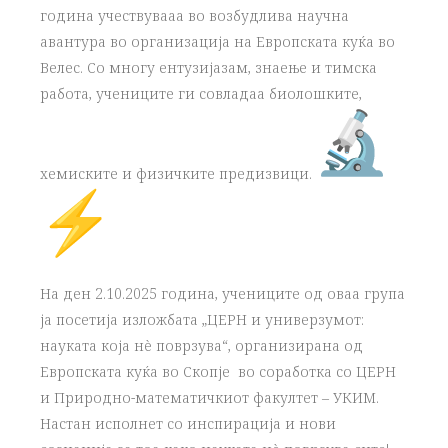
година учествувааа во возбудлива научна
авантура во организација на Европската куќа во
Велес. Со многу ентузијазам, знаење и тимска
работа, учениците ги совладаа биолошките,
хемиските и физичките предизвици.
На ден 2.10.2025 година, учениците од оваа група
ја посетија изложбата „ЦЕРН и универзумот:
науката која нè поврзува“, организирана од
Европската куќа во Скопје во соработка со ЦЕРН
и Природно-математичкиот факултет – УКИМ.
Настан исполнет со инспирација и нови