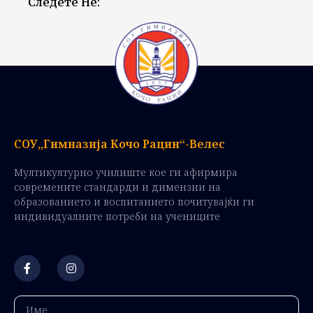
Следете Не:
СОУ„Гимназија Кочо Рацин“-Велес
Мултикултурно училиште кое ги афирмира
современите стандарди и димензии на
образованието и воспитанието почитувајќи ги
индивидуалните потреби на учениците