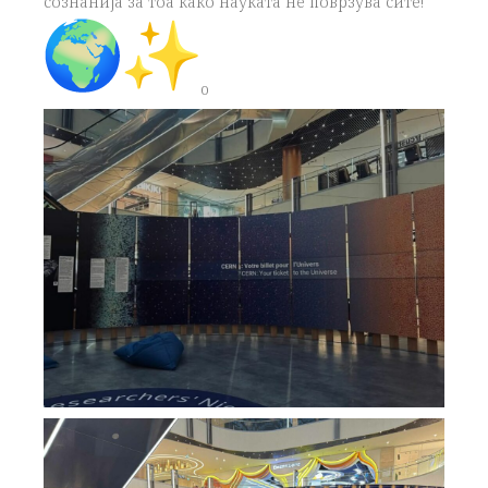
сознанија за тоа како науката нè поврзува сите!
o