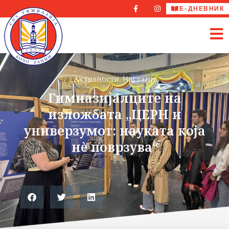
Е-ДНЕВНИК
Активности
,
Настани
Гимназијалците на
изложбата „ЦЕРН и
универзумот: науката која
нè поврзува“