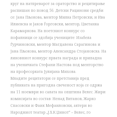
круг на натпреварот за ораторство и рецитирање
распишан по повод 56. Детски Рацинови средби
се: Јана Пљокова, ментор Милка Петровски, и Ива
Илиевска и Јаков Ѓорговски, ментор, Цветанка
Карамаркова. На поетскиот конкурс со
пофалници се здобија учениците: Изабела
Ѓурчиновски, ментор Магдалена Сарагинова и
Јана Пљокова, ментор Александра Стојановска. На
ликовниот конкурс првата награда и припадна
на ученичката Стефани Настова под менторство
на професорката Јулијана Михова.
Младите рецитатори се претставија пред
публиката на пригодна свеченост која се одржа
на 11 ноември во салата на општина Велес. Жири
комисијата во состав: Ненад Витанов, Жарко
Спасовски и Фаик Мефаиловски, актери во
Народниот театар „Ј.Х.К.Џинот“ – Велес, го