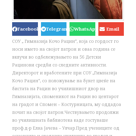
Facebook
Telegram
WhatsApp
Email
СОУ „ Гимназија Кочо Рацин“, која со гордост го
носи името на својот патрон и оваа година се
вклучи во одбележувањето на 56 Детски
Рацинови средби со следните активности.
Директорот и вработените при СОУ „Гимназија
Кочо Рацин“, со положување на букет цвеќе на
бистата на Рацин во училишниот двор на
Гимназијата, споменикот на Рацин во центарот
на градот и Спомен – Костурницата, му оддадоа
почит на својот патрон.Чествувањето продолжи
во училишната библиотека каде гостуваше
проф.д-р Елка Јачева – Улчар.Пред учениците од
основните и средните училишта во градот и