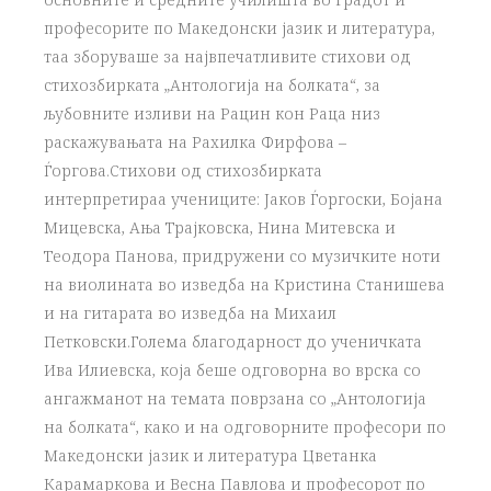
професорите по Македонски јазик и литература,
таа зборуваше за највпечатливите стихови од
стихозбирката „Антологија на болката“, за
љубовните изливи на Рацин кон Раца низ
раскажувањата на Рахилка Фирфова –
Ѓоргова.Стихови од стихозбирката
интерпретираа учениците: Јаков Ѓоргоски, Бојана
Мицевска, Ања Трајковска, Нина Митевска и
Теодора Панова, придружени со музичките ноти
на виолината во изведба на Кристина Станишева
и на гитарата во изведба на Михаил
Петковски.Голема благодарност до ученичката
Ива Илиевска, која беше одговорна во врска со
ангажманот на темата поврзана со „Антологија
на болката“, како и на одговорните професори по
Македонски јазик и литература Цветанка
Карамаркова и Весна Павлова и професорот по