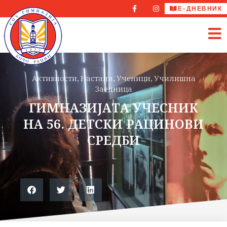
Е-ДНЕВНИК
Активности
,
Настани
,
Ученици
,
Училишна
Заедница
ГИМНАЗИЈАТА УЧЕСНИК
НА 56. ДЕТСКИ РАЦИНОВИ
СРЕДБИ