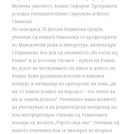
Музичка уметност, Атанас Зафиров. Програмата
ја водеа учениците:Елена Сараулева и Матеј
Славески.
По поводвод 56.Детски Рацинови средби,
ученици од нашата Гимназија со професорката
по Македонски јазик и литература, Александра
Стојановска, беа дел од активноста „На гости кај
Рацин“ и ја посетија Спомен – куќата на Рацин.
Во духот на чествувањето на ликот и делото на
Рацин, беше распишан поетски и ликовен
конкурс и натпревар во ораторство на тема „Да
му го земеш јазикот на народот – тоа значи да
му ја земеш душата“. Учениците имаа можност
да учествуваат и на рецитаторски натпревар на
кои интерпретираа стихови од Рациновата
поезија од песната „Утрото над нас“. Ученици од
нашето училиште кои се пласираа во вториот