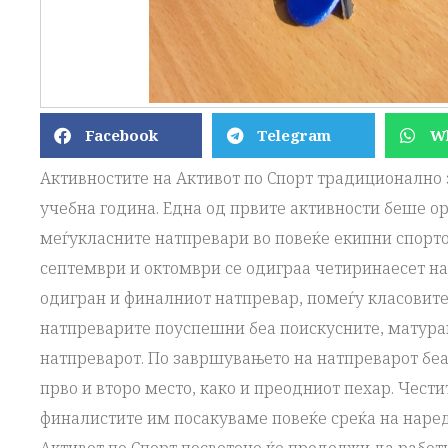
Facebook
Telegram
W
Активностите на Активот по Спорт традиционално 
учебна година. Една од првите активности беше ор
меѓукласните натпревари во повеќе екипни спорто
септември и октомври се одиграа четиринаесет на
одигран и финалниот натпревар, помеѓу класовите 4
натпреварите поуспешни беа поискусните, матуран
натпреварот. По завршувањето на натпреварот бе
прво и второ место, како и преодниот пехар. Чест
финалистите им посакуваме повеќе среќа на наре
Активот по Спорт посветено ќе продолжи да работи