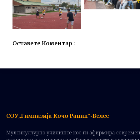
Оставете Коментар :
СОУ„Гимназија Кочо Рацин“-Велес
Мултикултурно училиште кое ги афирмира совреме
стандарди и димензии на образованието и воспитан