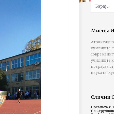
Мисија И
Атрактивно
училиште, 
современит
училиште к
поврзува с
науката, ку
Слични 
Поканата И 
На Стручнои