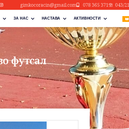
gimkocoracin@gmail.com
078 365 371
043/2
ЗА НАС
НАСТАВА
АКТИВНОСТИ
во футсал