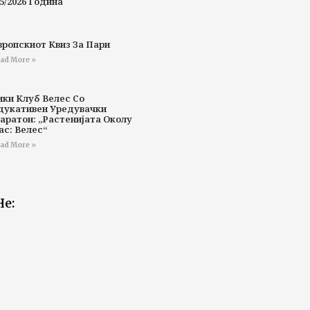
5/2026 Година
вропскиот Квиз За Пари
ad More »
ики Клуб Велес Со
дукативен Уредувачки
аратон: „Растенијата Околу
ас: Велес“
ad More »
Не: