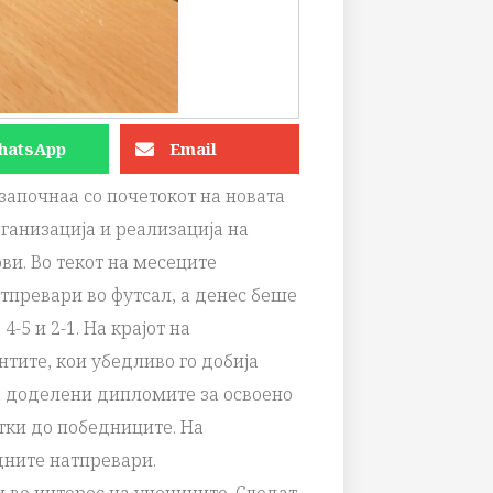
hatsApp
Email
започнаа со почетокот на новата
ганизација и реализација на
ви. Во текот на месеците
тпревари во футсал, а денес беше
-5 и 2-1. На крајот на
тите, кои убедливо го добија
а доделени дипломите за освоено
итки до победниците. На
дните натпревари.
 во интерес на учениците. Следат