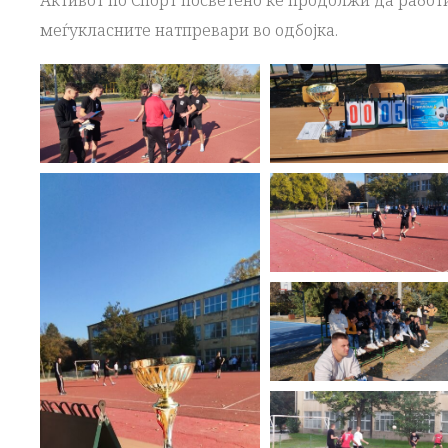
меѓукласните натпревари во одбојка.