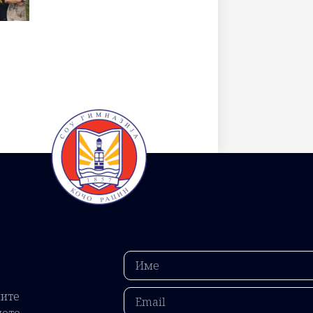
ните
ието