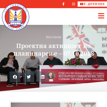
Е-ДНЕВНИК
Настани
Проектна активност по
планинарење – 07.10.2018