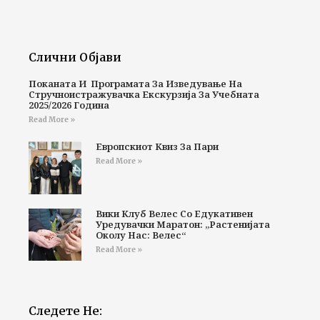
Слични Објави
Поканата И Програмата За Изведување На
Стручноистражувачка Екскурзија За Учебната
2025/2026 Година
Read More »
Европскиот Квиз За Пари
Read More »
Вики Клуб Велес Со Едукативен
Уредувачки Маратон: „Растенијата
Околу Нас: Велес“
Read More »
Следете Не: