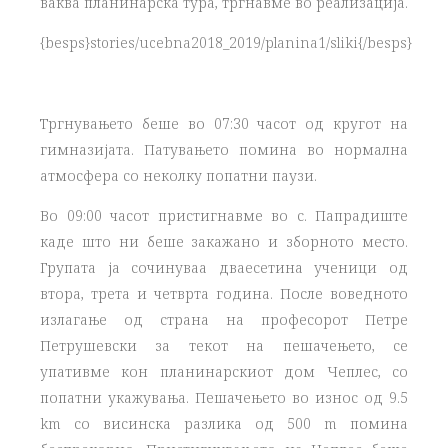
ваква планинарска тура, тргнавме во реализација.
{besps}stories/ucebna2018_2019/planina1/sliki{/besps}
Тргнувањето беше во 07:30 часот од кругот на
гимназијата. Патувањето помина во нормална
атмосфера со неколку попатни паузи.
Во 09:00 часот пристигнавме во с. Папрадиште
каде што ни беше закажано и зборното место.
Групата ја сочинуваа дваесетина ученици од
втора, трета и четврта година. После воведното
излагање од страна на професорот Петре
Петрушевски за текот на пешачењето, се
упативме кон планинарскиот дом Чеплес, со
попатни укажувања. Пешачењето во износ од 9.5
km со висинска разлика од 500 m помина