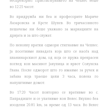
беспрекорно. Пристигнувањето на Чеплес беше
во 12:25 часот.
Во придружба ни беа и професорите Мариче
Лазаровска и Крсте Шупев. Во тричасовното
пешачење ни беше укажано за маркациите на
дрвјата и за што служат.
По неколку кратки одмори стигнавме на Чеплес.
Ја посетивме ливадата која што се наоѓа над
планинарскиот дом, од која се пружа прекрасен
поглед кон масивот Јакупица и врвот Солунска
Глава. После одморот што го имавме за ручек и
забава која траеше цели 3 часа, полека го
напуштивме домот.
Во 17:20 Часот повторно се вративме во с.
Папрадиште и се упативме кон Велес. Вкупно беа
изодени 20.81 km, за време од 13 часа. Во Велес