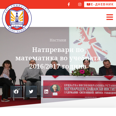
Е-ДНЕВНИК
Настани
Натпревари по
математика во учебната
2016/2017 година