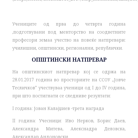
Учениците од прва до четврта година
,подготвувани под менторство на соодветните
професори земаа учество на повеќе натпревари:
училишни, општински, регионални, републички.
ОПШТИНСКИ НАТПРЕВАР
На општинскиот натпревар кој се одржа на
28.01.2017 година во просториите на ССОУ ,,Јовче
Тесличков’’ учествуваа ученици од I до IV година,
при што постигнати се следниве резултати:
I година: Јован Калајџиев -трета награда
II година: Учесници: Иво Нерков, Борис Даев,
Александра Митева, Алекснадра Деловска,
Александар Андоновски.