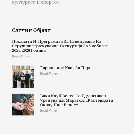
културата и спортот
Слични Објави
Поканата И Програмата За Изведување На
Стручноистражувачка Екскурзија За Учебната
2025/2026 Година
Read More »
Европскиот Квиз За Пари
Read More »
Вики Клуб Велес Со Едукативен
Уредувачки Маратон: „Растенијата
Околу Нас: Велес“
Read More »