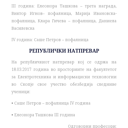
III година: Елеонора Ташкова – трета награда,
Виктор Игнов– пофалница, Марија Ивановска-
пофалница, Клара Гичева – пофалница, Даниела
Василевска
IV година: Саше Петров – пофалница
РЕПУБЛИЧКИ НАТПРЕВАР
На републичкиот натпревар кој се одржа на
18.03.2017 година во просториите на факултетот
за Електротехника и информациски технологии
во Скопје свое учество обезбедија следниве
ученици:
• Саше Петров – пофалница IV година
• Елеонора Ташкова III година
Одговорни професори: