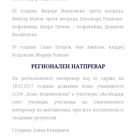
III година: Марија Ивановска- трета награда,
Виктор Игнов- трета награда, Елеонора Ташкова–
пофалница, Клара Гичева – пофалница, Даниела
Василевска.
IV година: Саше Петров, Ана Ампова, Андреј
Кодовски, Марија Ѓошева
РЕГИОНАЛЕН НАТПРЕВАР
На регионалниот натпревар кој се одржа на
18.02.2017 година домаќин беше училиштето
ССОУ ,,Коле Неделковски’’ а учествуво обезбедија
сите ученици, учесници на Општинскиот
натпревар по математика, при што постигнати се
следниве резултати:
I година: Јован Калајџиев