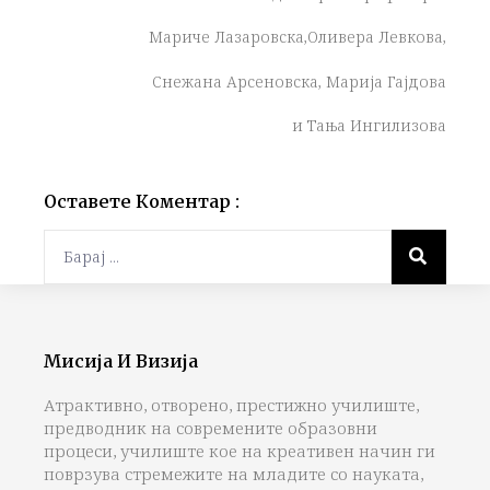
Мариче Лазаровска,Оливера Левкова,
Снежана Арсеновска, Марија Гајдова
и Тања Ингилизова
Оставете Коментар :
Мисија И Визија
Атрактивно, отворено, престижно училиште,
предводник на современите образовни
процеси, училиште кое на креативен начин ги
поврзува стремежите на младите со науката,