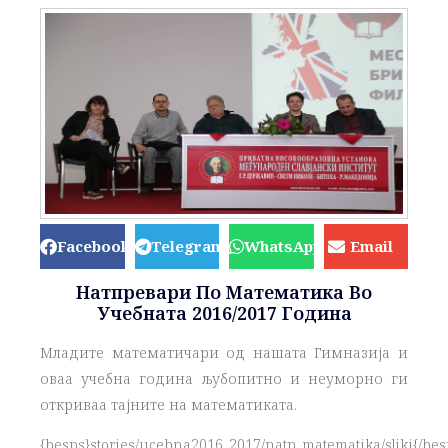
Facebook
Telegram
WhatsApp
Email
Натпревари По Математика Во
Учебната 2016/2017 Година
Младите математичари од нашата Гимназија и
оваа учебна година љубопитно и неуморно ги
откриваа тајните на математиката.
{besps}stories/ucebna2016_2017/natp_matematika/sliki{/bes