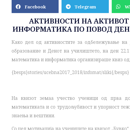
Facebook
Telegram
W
АКТИВНОСТИ НА АКТИВОТ
ИНФОРМАТИКА ПО ПОВОД ДЕН
Како дел од активностите за одбележување на ј
образование и Денот на училиштето, на ден 22.11
математика и информатика организираше квиз од 
{besps}stories/ucebna2017_2018/infomat/sliki{/besps}
На квизот земаа учество ученици од прва до
математиката и со трудољубивост и упорност те
знаења и вештини.
Со цел мотивација на учениците на квизот „Бувко