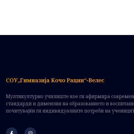
СОУ„Гимназија Кочо Рацин“-Велес
Мултикултурно училиште кое ги афирмира совреме
стандарди и димензии на образованието и воспитан
почитувајќи ги индивидуалните потреби на ученици