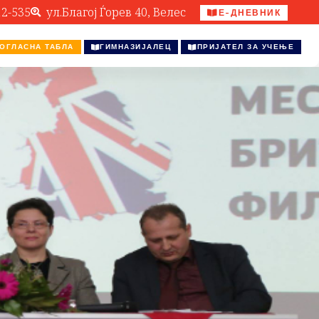
12-535
ул.Благој Ѓорев 40, Велес
Е-ДНЕВНИК
ОГЛАСНА ТАБЛА
ГИМНАЗИЈАЛЕЦ
ПРИЈАТЕЛ ЗА УЧЕЊЕ