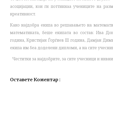
асоцијации, кои ги поттикнаа учениците на раз
креативност.
Како најдобра екипа во решавањето на математи
математиката, беше екипата во состав: Ива Дон
година, Кристијан Ѓорѓиев III година, Дамјан Дим
екипа им беа доделени дипломи, а на сите учесни
Честитки за најдобрите, за сите учесници и нив
Оставете Коментар :