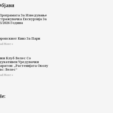
Објави
Програмата За Изведување
стражувачка Екскурзија За
5/2026 Година
вропскиот Квиз За Пари
ad More »
ики Клуб Велес Со
дукативен Уредувачки
аратон: „Растенијата Околу
ас: Велес“
ad More »
Не: