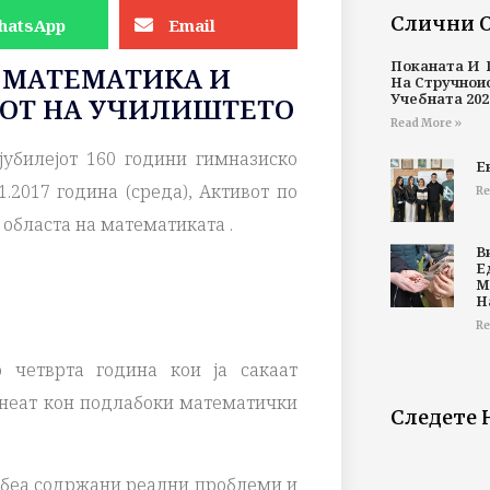
Слични 
hatsApp
Email
Поканата И 
 МАТЕМАТИКА И
На Стручнои
Учебната 202
ОТ НА УЧИЛИШТЕТО
Read More »
убилејот 160 години гимназиско
Е
.2017 година (среда), Активот по
Re
областа на математиката .
В
Е
М
Н
Re
 четврта година кои ја сакаат
жнеат кон подлабоки математички
Следете 
“ беа содржани реални проблеми и