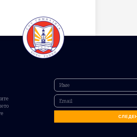
ните
ието
те
СЛЕДЕ