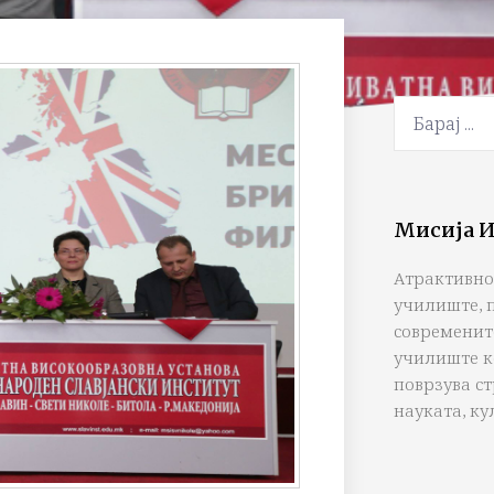
Мисија И
Атрактивно
училиште, 
современит
училиште к
поврзува с
науката, ку