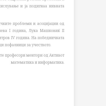
мислување и ја подигнаа нивната
чките проблеми и асоцијации од
ева I година, Лука Машковиќ II
итров IV година. На победничката
ци пофалници за учеството.
ните професори ментори од Активот
математика и информатика.