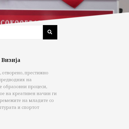
 Визија
, отворено, престижно
предводник на
е образовни процеси,
ое на креативен начин ги
тремежите на младите со
лтурата и спортот