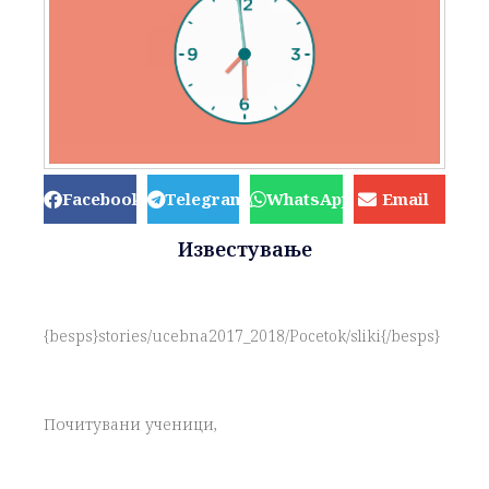
Facebook
Telegram
WhatsApp
Email
Известување
{besps}stories/ucebna2017_2018/Pocetok/sliki{/besps}
Почитувани ученици,