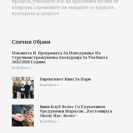
процеси, училиште кое на креативен начин ги
поврзува стремежите на младите со науката,
културата и спортот
Слични Објави
Поканата И Програмата За Изведување На
Стручноистражувачка Екскурзија За Учебната
2025/2026 Година
Read More »
Европскиот Квиз За Пари
Read More »
Вики Клуб Велес Со Едукативен
Уредувачки Маратон: „Растенијата
Околу Нас: Велес“
Read More »