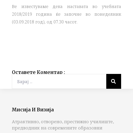
Ве известуваме дека наставата во учебната
2018/2019 година ќе започне во понеделник
(03.09.2018 год), од 07.30 часот.
Оставете Коментар :
Мисија И Визија
Атрактивно, отворено, престижно училиште,
предводник на современите образовни