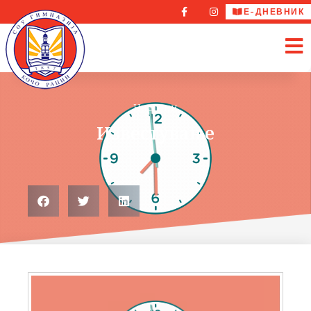
Е-ДНЕВНИК
Настани
Известување