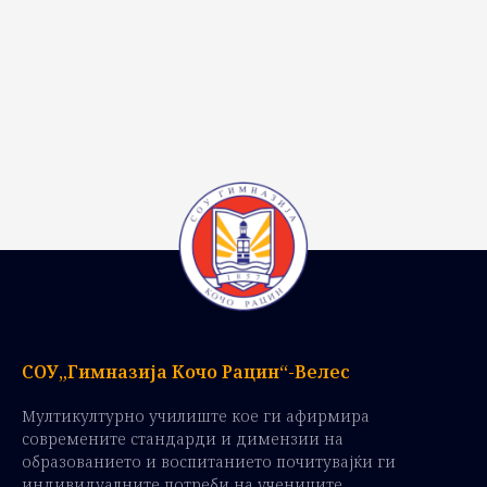
СОУ„Гимназија Кочо Рацин“-Велес
Мултикултурно училиште кое ги афирмира
современите стандарди и димензии на
образованието и воспитанието почитувајќи ги
индивидуалните потреби на учениците