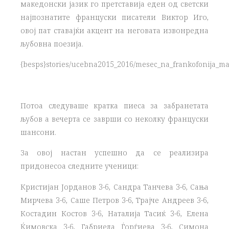
македонски јазик го претставија еден од светски
најпознатите француски писатели Виктор Иго,
овој пат ставајќи акцент на неговата извонредна
љубовна поезија.
{besps}stories/ucebna2015_2016/mesec_na_frankofonija_mart
Потоа следуваше кратка пиеса за забранетата
љубов а вечерта се заврши со неколку француски
шансони.
За овој настан успешно да се реализира
придонесоа следните ученици:
Кристијан Јорданов 3-6, Сандра Танчева 3-6, Сања
Мирчева 3-6, Саше Петров 3-6, Трајче Андреев 3-6,
Костадин Костов 3-6, Наталија Тасиќ 3-6, Елена
Ќимовска 3-6, Габриела Ѓорѓиева 3-6, Симона