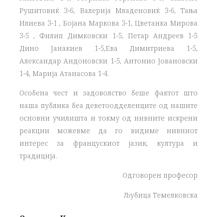
Рушитовиќ 3-6, Валерија Младеновиќ 3-6, Тања
Илиева 3-1 , Бојана Маркова 3-1, Цветанка Мирова
3-5 , Филип Димковски 1-5, Петар Андреев 1-5
Дино Јанакиев 1-5,Ева Димитриева 1-5,
Александар Андоновски 1-5, Антонио Јовановски
1-4, Марија Атанасова 1-4.
Особена чест и задоволство беше фактот што
наша публика беа деветоодделенците од нашите
основни училишта и токму од нивните искрени
реакции можевме да го видиме нивниот
интерес за францускиот јазик, култура и
традиција.
Одговорен професор
Љубица Темелковска