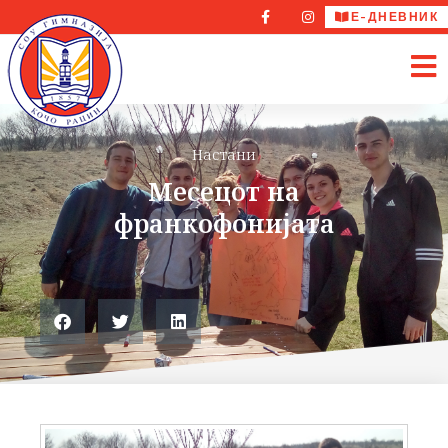
Е-ДНЕВНИК
Настани
Месецот на
франкофонијата