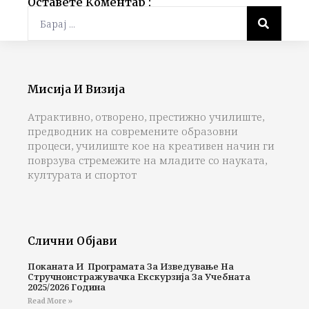
Оставете Коментар :
Мисија И Визија
Атрактивно, отворено, престижно училиште,
предводник на современите образовни
процеси, училиште кое на креативен начин ги
поврзува стремежите на младите со науката,
културата и спортот
Слични Објави
Поканата И Програмата За Изведување На
Стручноистражувачка Екскурзија За Учебната
2025/2026 Година
Read More »