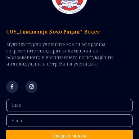
СОУ„Гимназија Кочо Рацин“-Велес
Мултикултурно училиште кое ги афирмира
современите стандарди и димензии на
образованието и воспитанието почитувајќи ги
индивидуалните потреби на учениците
СЛЕДЕН ЧЕКОР