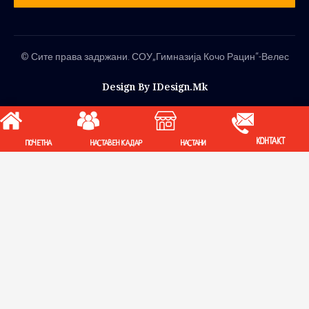
© Сите права задржани. СОУ„Гимназија Кочо Рацин“-Велес
Design By IDesign.mk
КОНТАКТ
ПОЧЕТНА
НАСТАВЕН КАДАР
НАСТАНИ