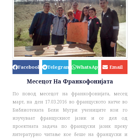
Facebook
Telegram
WhatsApp
Email
Месецот На Франкофонијата
По повод месецот на франкофонијата, месец
март, на ден 17.03.2016 во француското катче во
Библиотеката Бели Мугри учениците кои го
изучуваат францускиот јазик и се дел од
проектната задача по француски јазик преку
литературно читање кое беше на француски и