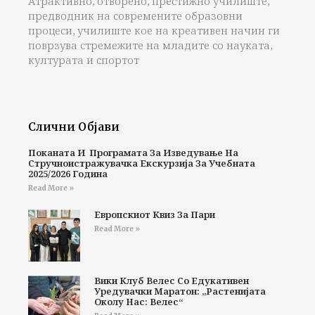
Атрактивно, отворено, престижно училиште,
предводник на современите образовни
процеси, училиште кое на креативен начин ги
поврзува стремежите на младите со науката,
културата и спортот
Слични Објави
Поканата И Програмата За Изведување На
Стручноистражувачка Екскурзија За Учебната
2025/2026 Година
Read More »
Европскиот Квиз За Пари
Read More »
Вики Клуб Велес Со Едукативен
Уредувачки Маратон: „Растенијата
Околу Нас: Велес“