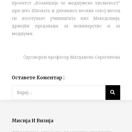
проектот „Коалиција за медиумска писменост“
при што Школата и дневниот весник секој месец
ги посетуваат училиштата низ Македонија,
држејќи предавања за новинарство и за
медиуми.
Oдговорен професор Магдалена Сарагинова
Оставете Коментар :
Мисија И Визија