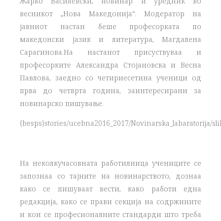
Жарко Василевски, новинар и уредник во
весникот „Нова Македонија“. Модератор на
јавниот настан беше професорката по
македонски јазик и литература, Магдалена
Сарагинова.На настанот присуствуваа и
професорките Александра Стојановска и Весна
Павлова, заедно со четириесетина ученици од
прва до четврта година, заинтересирани за
новинарско пишување.
{besps}stories/ucebna2016_2017/Novinarska_labaratorija/sli
На неколкучасовната работилница учениците се
запознаа со тајните на новинарството, дознаа
како се пишуваат вести, како работи една
редакција, како се прави секција на содржините
и кои се професионалните стандарди што треба