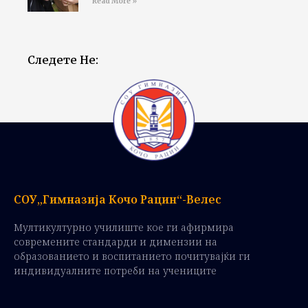
Read More »
Следете Не:
СОУ„Гимназија Кочо Рацин“-Велес
Мултикултурно училиште кое ги афирмира
современите стандарди и димензии на
образованието и воспитанието почитувајќи ги
индивидуалните потреби на учениците