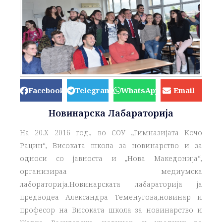
Facebook
Telegram
WhatsApp
Email
Новинарска Лабараторија
На 20.X 2016 год., во СОУ „Гимназијата Кочо
Рацин“, Високата школа за новинарство и за
односи со јавноста и „Нова Македонија“,
организираа медиумска
лабораторија.Новинарската лабараторија ја
предводеа Александра Теменугова,новинар и
професор на Високата школа за новинарство и