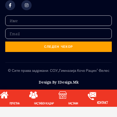
СЛЕДЕН ЧЕКОР
© Сите права задржани. СОУ„Гимназија Кочо Рацин“-Велес
Design By IDesign.mk
КОНТАКТ
ПОЧЕТНА
НАСТАВЕН КАДАР
НАСТАНИ