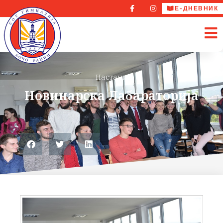
Е-ДНЕВНИК
Настани
Новинарска Лабараторија