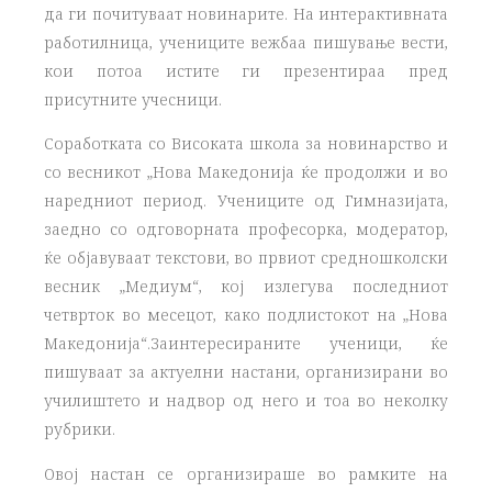
да ги почитуваат новинарите. На интерактивната
работилница, учениците вежбаа пишување вести,
кои потоа истите ги презентираа пред
присутните учесници.
Соработката со Високата школа за новинарство и
со весникот „Нова Македонија ќе продолжи и во
наредниот период. Учениците од Гимназијата,
заедно со одговорната професорка, модератор,
ќе објавуваат текстови, во првиот средношколски
весник „Медиум“, кој излегува последниот
четврток во месецот, како подлистокот на „Нова
Македонија“.Заинтересираните ученици, ќе
пишуваат за актуелни настани, организирани во
училиштето и надвор од него и тоа во неколку
рубрики.
Овој настан се организираше во рамките на