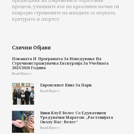
предводник на современите образовни
процеси, училиште кое на креативен начин ги
поврзува стремежите на младите со науката,
културата и спортот
Слични Објави
Поканата И Програмата За Изведување На
Стручноистражувачка Екскурзија За Учебната
2025/2026 Година
Read More »
Европскиот Квиз За Пари
Read More »
Вики Клуб Велес Со Едукативен
Уредувачки Маратон: „Растенијата
Околу Нас: Велес“
Read More »