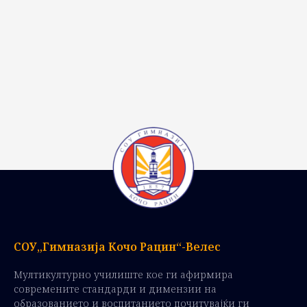
СОУ„Гимназија Кочо Рацин“-Велес
Мултикултурно училиште кое ги афирмира
современите стандарди и димензии на
образованието и воспитанието почитувајќи ги