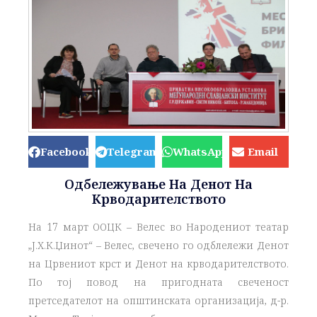
Facebook
Telegram
WhatsApp
Email
Одбележување На Денот На
Крводарителството
На 17 март ООЦК – Велес во Народениот театар
„Ј.Х.К.Џинот“ – Велес, свечено го одблележи Денот
на Црвениот крст и Денот на крводарителството.
По тој повод на пригодната свеченост
претседателот на општинската организација, д-р.