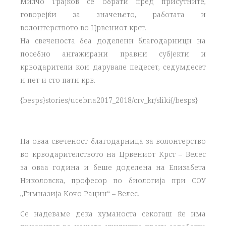
Милчо Трајков се обрати пред присутните,
говорејќи за значењето, работата и
волонтерството во Црвениот крст.
На свеченоста беа доделени благодарници на
посебно ангажирани правни субјекти и
крводарители кои дарувале педесет, седумдесет
и пет и сто пати крв.
{besps}stories/ucebna2017_2018/crv_kr/sliki{/besps}
На оваа свеченост благодарница за волонтерство
во крводарителството на Црвениот Крст – Велес
за оваа година и беше доделена на Елизабета
Николовска, професор по биологија при СОУ
,,Гимназија Кочо Рацин“ – Велес.
Се надеваме дека хуманоста секогаш ќе има