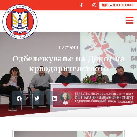
Е-ДНЕВНИК
Настани
Одбележување на Денот на
крводарителството