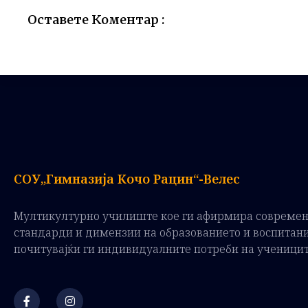
Оставете Коментар :
СОУ„Гимназија Кочо Рацин“-Велес
Мултикултурно училиште кое ги афирмира совреме
стандарди и димензии на образованието и воспитан
почитувајќи ги индивидуалните потреби на ученици