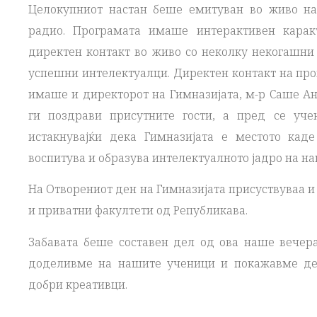
Целокупниот настан беше емитуван во живо на
радио. Програмата имаше интерактивен карак
директен контакт во живо со неколку некогашни 
успешни интелектуалци. Директен контакт на про
имаше и директорот на Гимназијата, м-р Саше Анд
ги поздрави присутните гости, а пред се уче
истакнувајќи дека Гимназијата е местото кад
воспитува и образува интелектуалното јадро на на
На Отворениот ден на Гимназијата присуствуваа 
и приватни факултети од Републикава.
Забавата беше составен дел од ова наше вечер
доделивме на нашите ученици и покажавме де
добри креативци.