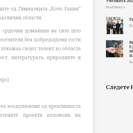
Учебната 202
Read More »
ите од Гимназијата „Кочо Рацин“
 различни области.
Е
Re
е срдечни домаќини на сите што
осетители беа добредојдени гости
В
Е
покажаа својот талент во областа
М
Н
ност, литературата, природните и
Re
sps}
Следете 
 беа воодушевени од креативноста
отените проекти изложени на