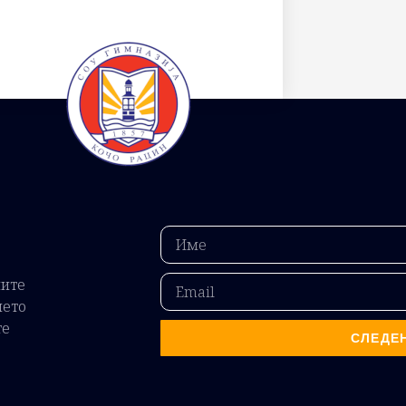
ните
ието
те
СЛЕДЕ