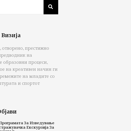
 Визија
, отворено, престижно
предводник на
е образовни процеси,
ое на креативен начин ги
тремежите на младите со
лтурата и спортот
Објави
Програмата За Изведување
стражувачка Екскурзија За