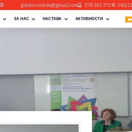
gimkocoracin@gmail.com
078 365 371
043/2
ЗА НАС
НАСТАВА
АКТИВНОСТИ