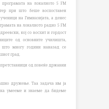
 програмата на локалното 5 FM
тер при што беше воспоставен
ученици на Гимназијата, а денес
грамата на локалното радио 5 FM
реевски, кој со восхит и гордост
ниците од основните училишта,
е што многу години наназад се
шиот град.
и претставници од повеќе државни
ашно дружење. Таа задача им ја
ка умееме и знаеме да бидеме