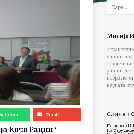
Мисија И
Атрактивно
училиште, 
современит
училиште к
поврзува с
науката, ку
Слични 
hatsApp
Email
Поканата И 
ја Кочо Рацин“
На Стручнои