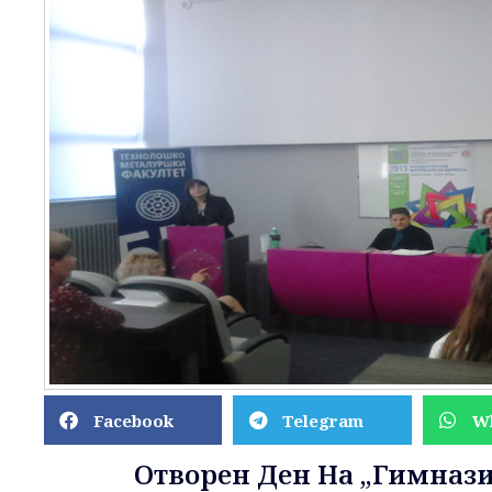
Facebook
Telegram
W
Отворен Ден На „Гимнази