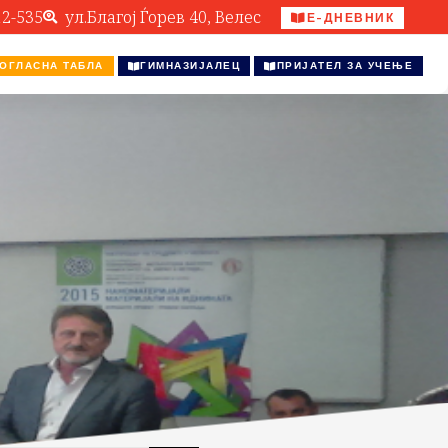
12-535
ул.Благој Ѓорев 40, Велес
Е-ДНЕВНИК
ОГЛАСНА ТАБЛА
ГИМНАЗИЈАЛЕЦ
ПРИЈАТЕЛ ЗА УЧЕЊЕ