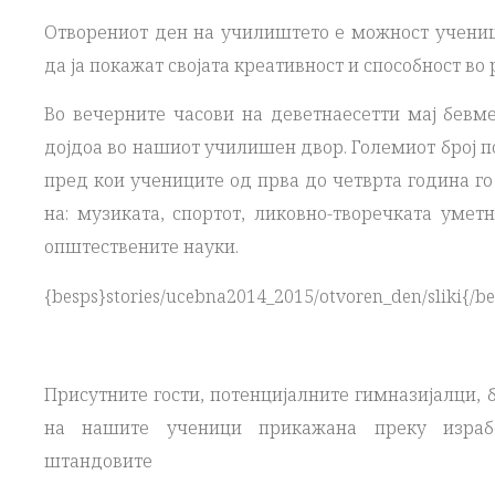
Отворениот ден на училиштето е можност учениц
да ја покажат својата креативност и способност во
Во вечерните часови на деветнаесетти мај бевм
дојдоа во нашиот училишен двор. Големиот број п
пред кои учениците од прва до четврта година го 
на: музиката, спортот, ликовно-творечката умет
општествените науки.
{besps}stories/ucebna2014_2015/otvoren_den/sliki{/be
Присутните гости, потенцијалните гимназијалци,
на нашите ученици прикажана преку израб
штандовите