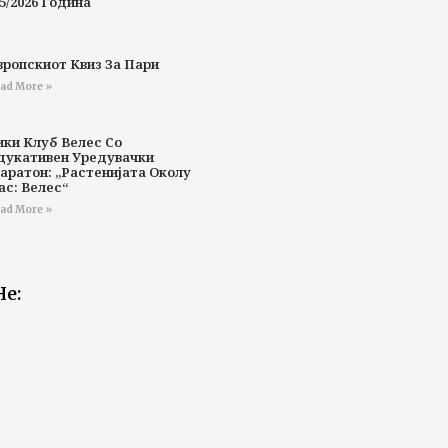
5/2026 Година
вропскиот Квиз За Пари
ad More »
ики Клуб Велес Со
дукативен Уредувачки
аратон: „Растенијата Околу
ас: Велес“
ad More »
Не: