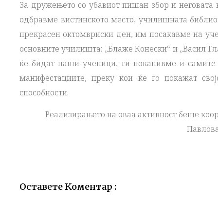
За дружењето со убавиот пишан збор и неговата 
одбравме вистинското место, училишната библиот
прекрасен октомвриски ден, им посакавме на уч
основните училишта: „Блаже Конески“ и „Васил Гл
ќе бидат наши ученици, ги поканивме и самите 
манифестациите, преку кои ќе го покажат сво
способности.
Реализирањето на оваа активност беше коо
Павлова
Оставете Коментар :