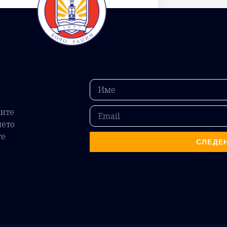
ните
ието
те
СЛЕДЕ