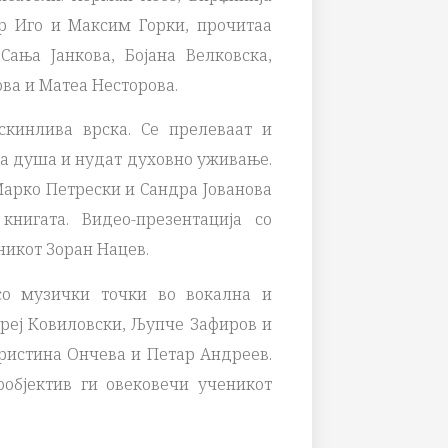
ор Иго и Максим Горки, прочитаа
Сања Jанкова, Бојана Велковска,
ва и Матеа Несторова.
скинлива врска. Се прелеваат и
а душа и нудат духовно уживање.
арко Петрески и Сандра Јованова
нигата. Видео-презентација со
никот Зоран Нацев.
со музички точки во вокална и
реј Ковиловски, Љупче Зафиров и
Кристина Ончева и Петар Андреев.
ообјектив ги овековечи ученикот