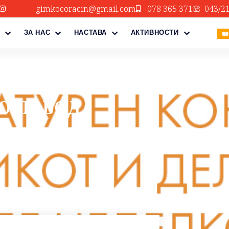
gimkocoracin@gmail.com
078 365 371
043/2
ЗА НАС
НАСТАВА
АКТИВНОСТИ
О ПОВОД