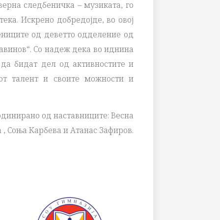
верна следбеничка – музиката, го
ека. Искрено добредојде, во овој
ениците од деветто одделение од
авинов“. Со надеж дека во иднина
да бидат дел од активностите и
јот талент и своите можности и
рдинирано од наставниците: Весна
 , Соња Карбева и Атанас Зафиров.