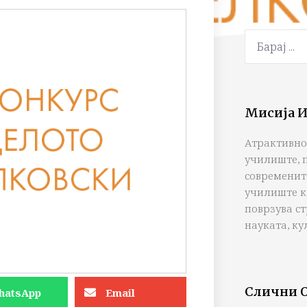
Мисија И
Атрактивно
училиште, 
современит
училиште к
поврзува с
науката, ку
Слични 
hatsApp
Email