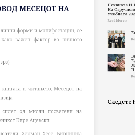
Поканата И 
ОВОД МЕСЕЦОТ НА
На Стручнои
Учебната 202
Read More »
азлични форми и манифестации, се
Е
 како важен фактор во личното
Re
В
Е
esps}
М
Н
Re
 книгата и читањето, Месецот на
азија.
Следете 
 сплет од мисли посветени на
еникот Кире Ацевски.
сатели: Херман Хесе, Вирџинија