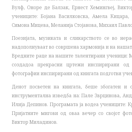
Вулф, Оноре де Балзак, Ернест Хемингвеј, Викт
учениците: Бојана Василковска, Амела Кицара, 
Симона Мицева, Меланија Стојанова, Михаил Павло
Поезијата, музиката и сликарството се во нера
надополнуваат во совршена хармонија и на нашат
Вредните раце на нашите талентирани ученици: М
создадоа прекрасни цртежи инспирирани од к
фотографии инспирирани од книгата подготви уче
Денот посветен на книгата, беше збогатен и 
инструментална изведба на: Пале Зврцинова, Анд
Илија Депинов. Програмата ја водеа учениците: 
Пријатните мигови од оваа вечер со својот фот
Виктор Миладинов.