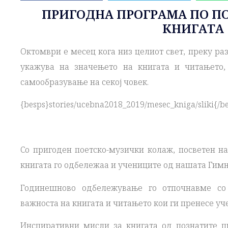
ПРИГОДНА ПРОГРАМА ПО П
КНИГАТА
Октомври е месец кога низ целиот свет, преку р
укажува на значењето на книгата и читањето,
самообразување на секој човек.
{besps}stories/ucebna2018_2019/mesec_kniga/sliki{/b
Со пригоден поетско-музички колаж, посветен на
книгата го одбележаа и учениците од нашата Гимн
Годинешново одбележување го отпочнавме со
важноста на книгата и читањето кои ги пренесе уч
Инспиративни мисли за книгата од познатите пи