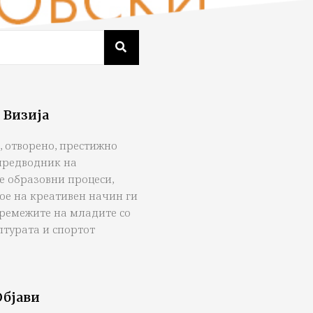
 Визија
, отворено, престижно
предводник на
е образовни процеси,
ое на креативен начин ги
тремежите на младите со
лтурата и спортот
Објави