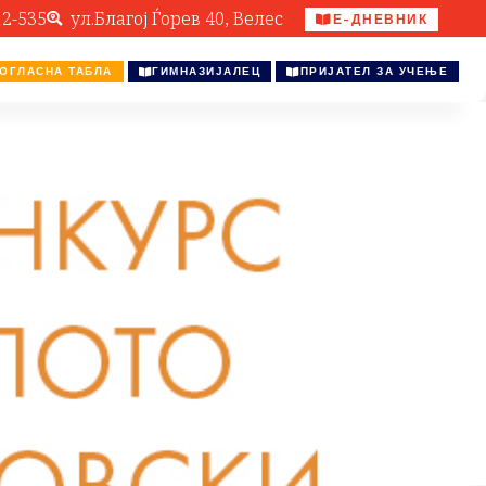
12-535
ул.Благој Ѓорев 40, Велес
Е-ДНЕВНИК
ОГЛАСНА ТАБЛА
ГИМНАЗИЈАЛЕЦ
ПРИЈАТЕЛ ЗА УЧЕЊЕ