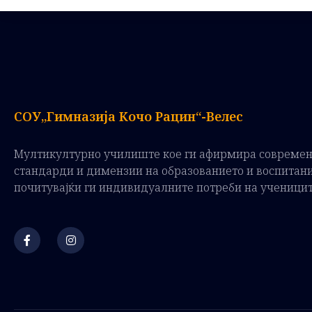
СОУ„Гимназија Кочо Рацин“-Велес
Мултикултурно училиште кое ги афирмира совреме
стандарди и димензии на образованието и воспитан
почитувајќи ги индивидуалните потреби на ученици