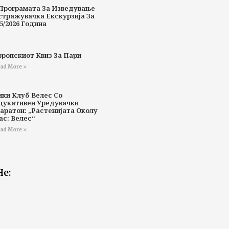
Програмата За Изведување
стражувачка Екскурзија За
5/2026 Година
вропскиот Квиз За Пари
ad More »
ики Клуб Велес Со
дукативен Уредувачки
аратон: „Растенијата Околу
ас: Велес“
ad More »
Не: