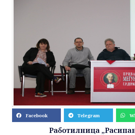
Facebook
Telegram
W
Работилница „Расипа