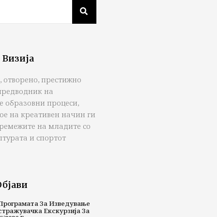
 Визија
, отворено, престижно
предводник на
е образовни процеси,
ое на креативен начин ги
тремежите на младите со
лтурата и спортот
Објави
Програмата За Изведување
стражувачка Екскурзија За