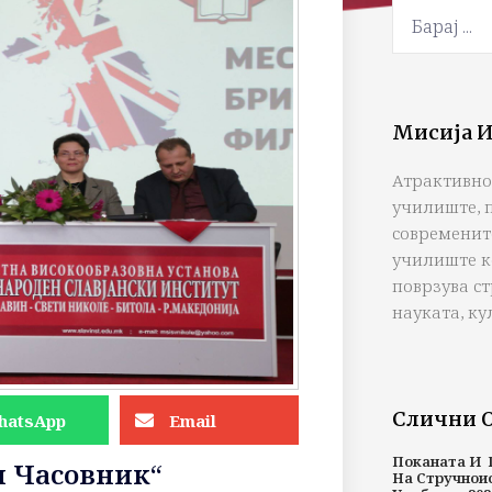
Мисија И
Атрактивно
училиште, 
современит
училиште к
поврзува с
науката, ку
Слични 
hatsApp
Email
Поканата И 
н Часовник“
На Стручнои