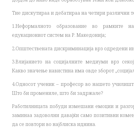
Тие дискутираа и дебатираа на четири различни т
1.Неформалното образование во рамките н
едукациониот систем на Р. Македонија;
2.Општествената дискриминација врз одредени ин
3.Влијанието на социјалните медиуми врз секој
Какво значење навистина има овде зборот „соција
4.Односот ученик – професор во нашето училиште
Што би промениле, што би задржале?
Работилницата побуди измешани емоции и разгори
заминаа задоволни давајќи само позитивни комен
да се повтори во најблиска иднина.