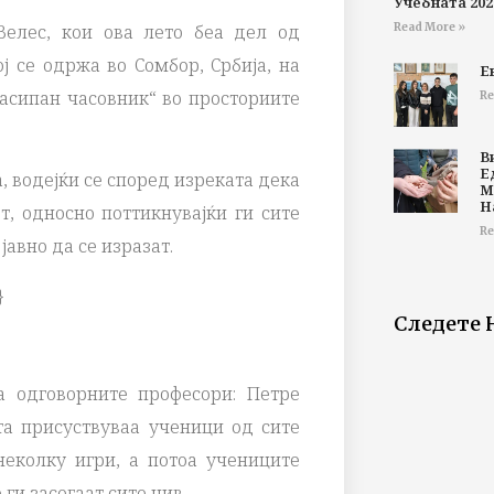
Учебната 202
Read More »
Велес, кои ова лето беа дел од
ј се одржа во Сомбор, Србија, на
Е
Расипан часовник“ во просториите
Re
В
Е
, водејќи се според изреката дека
М
Н
т, односно поттикнувајќи ги сите
Re
јавно да се изразат.
}
Следете 
 одговорните професори: Петре
та присуствуваа ученици од сите
еколку игри, а потоа учениците
ги засегаат сите нив.