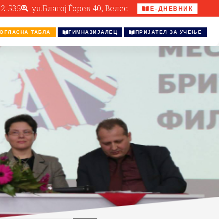
12-535
ул.Благој Ѓорев 40, Велес
Е-ДНЕВНИК
ОГЛАСНА ТАБЛА
ГИМНАЗИЈАЛЕЦ
ПРИЈАТЕЛ ЗА УЧЕЊЕ