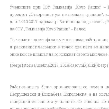
Учениците при СОУ Гимназија „Кочо Рацин“ – 
проектот „Отворениот ум не познава граници“, ко
ден 24.10.2017 одржаа работилница под наслов „
на СОУ „Гимназија Кочо Рацин“ – Велес.
Тие самите одлучија за името на оваа работилница
и расипаниот часовник е точен два пати во дено
оние кои се плашат да го искажат своето мислење, 
{besps}stories/ucebna2017_2018/casovnik/sliki{/besps
Работилницата беше организирана со помош на
Петрушевски и Елизабета Николовска, а на иста
генерации во нашето училиште. Се започна со н
дојдоа до ниво каде обработуваа теми кои длабоко 