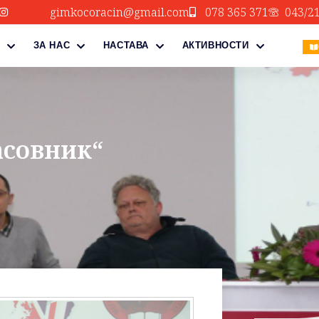
gimkocoracin@gmail.com
078 365 371
043/2
ЗА НАС
НАСТАВА
АКТИВНОСТИ
асовник“