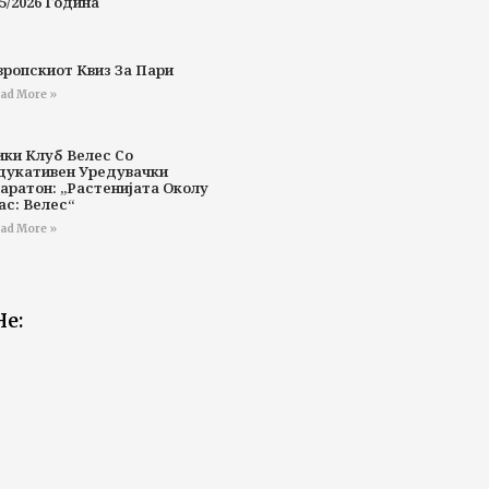
5/2026 Година
вропскиот Квиз За Пари
ad More »
ики Клуб Велес Со
дукативен Уредувачки
аратон: „Растенијата Околу
ас: Велес“
ad More »
Не: