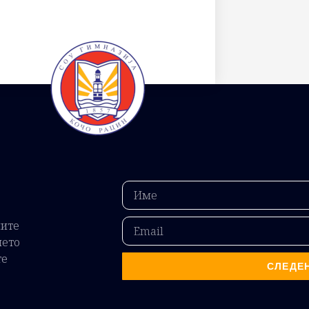
ните
ието
те
СЛЕДЕ