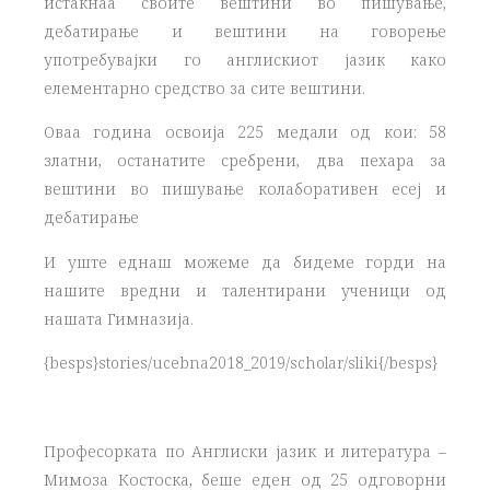
истакнаа своите вештини во пишување,
дебатирање и вештини на говорење
употребувајки го англискиот јазик како
елементарно средство за сите вештини.
Оваа година освоија 225 медали од кои: 58
златни, останатите сребрени, два пехара за
вештини во пишување колаборативен есеј и
дебатирање
И уште еднаш можеме да бидеме горди на
нашите вредни и талентирани ученици од
нашата Гимназија.
{besps}stories/ucebna2018_2019/scholar/sliki{/besps}
Професорката по Англиски јазик и литература –
Мимоза Костоска, беше еден од 25 одговорни