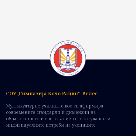
СОУ„Гимназија Кочо Рацин“-Велес
Мултикултурно училиште кое ги афирмира
современите стандарди и димензии на
образованието и воспитанието почитувајќи ги
индивидуалните потреби на учениците