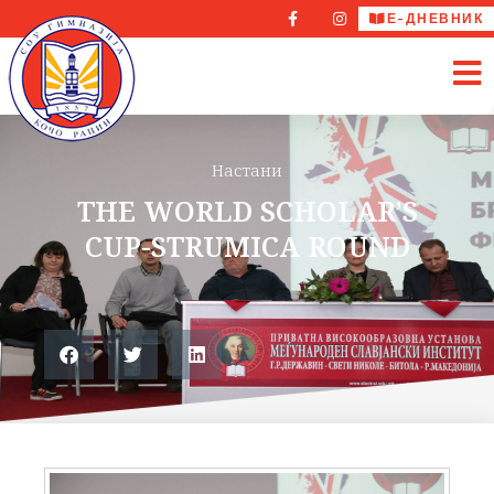
Е-ДНЕВНИК
Настани
THE WORLD SCHOLAR’S
CUP-STRUMICA ROUND