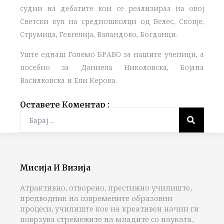
судии на дебатите кои се реализираа на овој
Светски куп на средношколци од Велес, Скопје,
Струмица, Гевгелија, Валандово, Богданци.
Уште еднаш Големо БРАВО за нашите ученици, а
посебно за Даниела Николовска, Бојана
Василковска и Ели Керова.
Оставете Коментар :
Мисија И Визија
Атрактивно, отворено, престижно училиште,
предводник на современите образовни
процеси, училиште кое на креативен начин ги
поврзува стремежите на младите со науката,