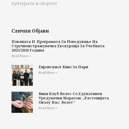
културата и спортот
Слични Објави
Поканата И Програмата За Изведување На
Стручноистражувачка Екскурзија За Учебната
2025/2026 Година
Read More »
Европскиот Квиз За Пари
Read More »
Вики Клуб Велес Со Едукативен
Уредувачки Маратон: „Растенијата
Околу Нас: Велес“
Read More »