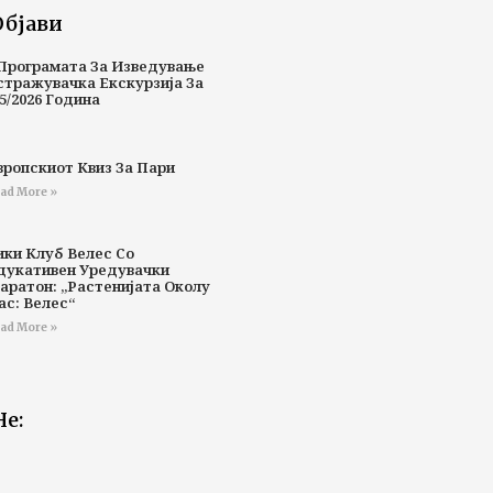
Објави
Програмата За Изведување
стражувачка Екскурзија За
5/2026 Година
вропскиот Квиз За Пари
ad More »
ики Клуб Велес Со
дукативен Уредувачки
аратон: „Растенијата Околу
ас: Велес“
ad More »
Не: