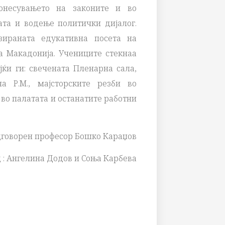
онесувањето на законите и во
та и водење политички дијалог.
ираната едукативна посета на
а Макадонија. Учениците стекнаа
јќи ги: свечената Пленарна сала,
а Р.М., мајсторските резби во
 во палатата и останатите работни
говорен професор Бошко Караџов
 : Ангелина Додов и Соња Карбева