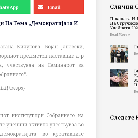
Слични 
hatsApp
Email
Поканата И 
ци На Тема „Демократијата И
На Стручнои
Учебната 202
Read More »
гана Кичукова, Бојан Јаневски,
Е
Re
оворниот предметен наставник д-р
, учествуваа на Семинарот за
В
обранието“.
Е
М
Н
iki{/besps}
Re
от институт:при Собранието на
Следете 
те ученици активно учествуваа во
емократијата, во креативните