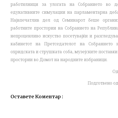
работилници за улогата на Собранието во д
едукативните симулации на парламентарна деба
Највпечатлив дел од Семинарот беше организ
работните простории на Собранието на Републик
непроценливо искуство посетувајќи и разгледува
кабинетот на Претседателот на Собранието н
охридската и струшката соба, музејските поставки
простории во Домот на народните избраници.
Од
Подготвено од
Оставете Коментар :