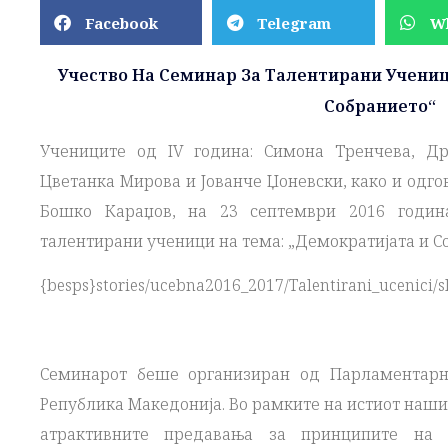
Facebook
Telegram
W
Учество На Семинар За Талентирани Учени
Собранието“
Учениците од IV година: Симона Тренчева, Дра
Цветанка Мирова и Јованче Џоневски, како и одг
Бошко Караџов, на 23 септември 2016 година
талентирани ученици на тема: „Демократијата и С
{besps}stories/ucebna2016_2017/Talentirani_ucenici/sl
Семинарот беше организиран од Парламентарни
Република Македонија. Во рамките на истиот наши
атрактивните предавања за принципите на д