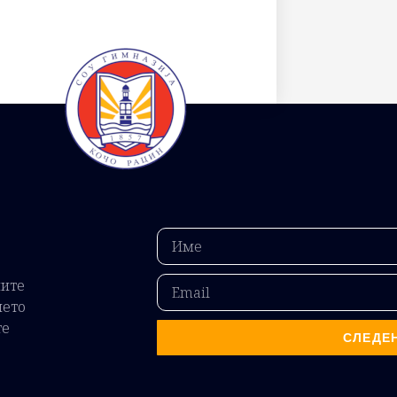
ните
ието
те
СЛЕДЕ