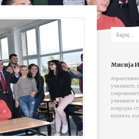
Мисија И
Атрактивно
училиште, 
современит
училиште к
поврзува с
науката, ку