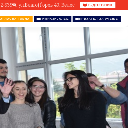
12-535
ул.Благој Ѓорев 40, Велес
Е-ДНЕВНИК
ОГЛАСНА ТАБЛА
ГИМНАЗИЈАЛЕЦ
ПРИЈАТЕЛ ЗА УЧЕЊЕ