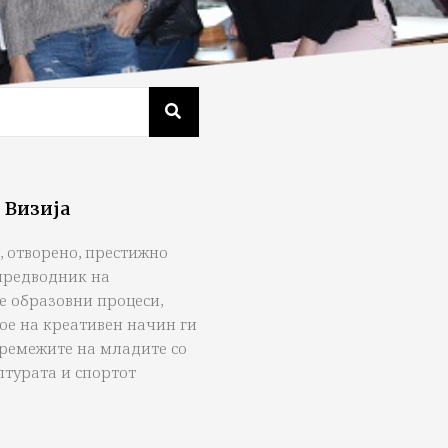
 Визија
, отворено, престижно
предводник на
е образовни процеси,
ое на креативен начин ги
тремежите на младите со
лтурата и спортот