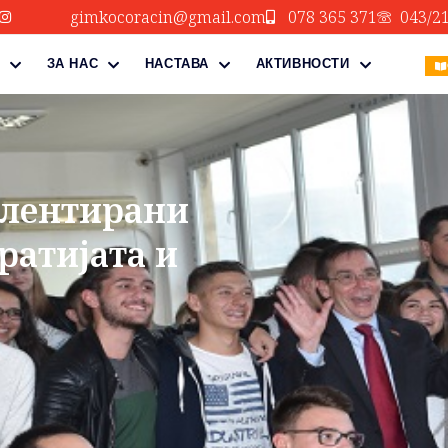
gimkocoracin@gmail.com
078 365 371
043/2
ЗА НАС
НАСТАВА
АКТИВНОСТИ
алентирани
ратијата и