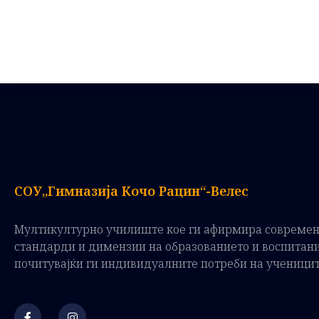
СОУ„Гимназија Кочо Рацин“-Велес
Мултикултурно училиште кое ги афирмира совреме
стандарди и димензии на образованието и воспитан
почитувајќи ги индивидуалните потреби на ученици