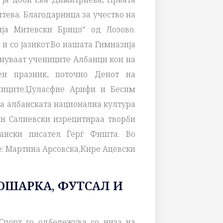
тева. Благодарница за учество на
ја Митевски Брицо“ од Лозово.
 и со јазикот.Во нашата Гимназија
екнуваат учениците Албанци кои на
ен празник, поточно Денот на
ениците:Џуласфие Арифи и Бесим
за албанската национална култура
н Салиевски изрецитираа творби
ански писател Ѓерѓ Фишта. Во
е: Мартина Арсовска,Кире Ацевски
ОШАРКА, ФУТСАЛ И
Спорт го одбележува со низа на