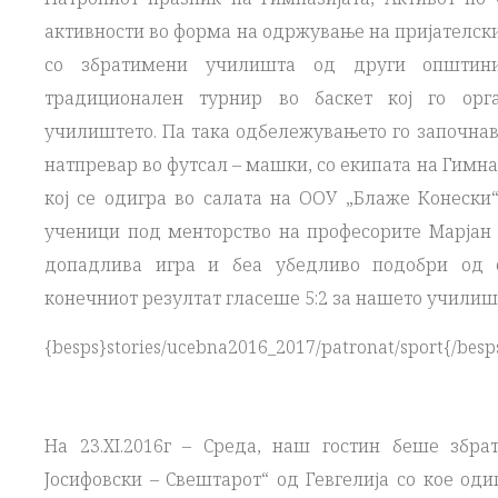
активности во форма на одржување на пријателск
со збратимени училишта од други општини
традиционален турнир во баскет кој го ор
училиштето. Па така одбележувањето го започнав
натпревар во футсал – машки, со екипата на Гимна
кој се одигра во салата на ООУ „Блаже Конески“ 
ученици под менторство на професорите Марјан
допадлива игра и беа убедливо подобри од с
конечниот резултат гласеше 5:2 за нашето училиш
{besps}stories/ucebna2016_2017/patronat/sport{/besp
На 23.XI.2016г – Среда, наш гостин беше збр
Јосифовски – Свештарот“ од Гевгелија со кое од