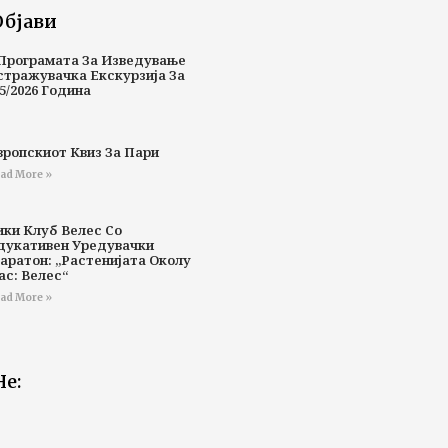
Објави
Програмата За Изведување
стражувачка Екскурзија За
5/2026 Година
вропскиот Квиз За Пари
ad More »
ики Клуб Велес Со
дукативен Уредувачки
аратон: „Растенијата Околу
ас: Велес“
ad More »
Не: