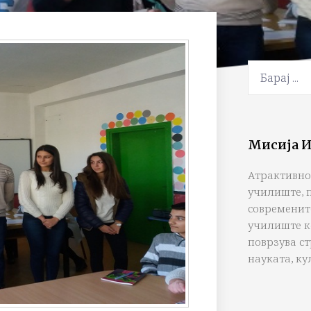
Мисија И
Атрактивно
училиште, 
современит
училиште к
поврзува с
науката, ку