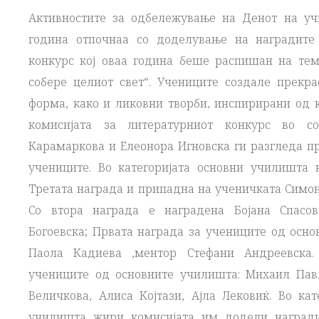
Активностите за одбележување на Денот на уч
година отпочнаа со доделување на наградите
конкурс кој оваа година беше распишан на тем
собере целиот свет“. Учениците создале прекра
форма, како и ликовни творби, инспирирани од 
комисијата за литературниот конкурс во со
Карамаркова и Елеонора Игновска ги разгледа пр
учениците. Во категоријата основни училишта 
Третата награда и припадна на ученичката Симон
Со втора награда е наградена Бојана Спасов
Богоевска; Првата награда за учениците од осн
Паола Кадиева ,ментор Стефани Андреевска.
учениците од основните училишта: Михаил Пав
Величкова, Алиса Којтази, Ајла Лековиќ. Во ка
училишта жири комисијата им додели награди