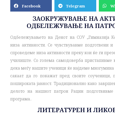
Facebook
Telegram
W
ЗАОКРУЖУВАЊЕ НА АКТ
ОДБЕЛЕЖУВАЊЕ НА ПАТР
Одбележувањето на Денот на СОУ „Гимназија К
низа активности. Се чувствувавме подготвени и
спроведеме низа активности преку кои ќе ги пре
училиште. Со голема самодоверба пристапивме к
дека меѓу нашите ученици ќе најдеме многумина к
сакаат да го покажат пред своите соученици, 
пошироката јавност. Традиционално како завршен
делото на нашиот патрон Рацин подготвивме 
програма..
ЛИТЕРАТУРЕН И ЛИКО