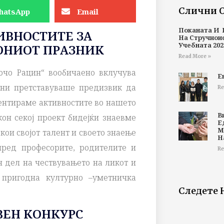
Слични 
hatsApp
Email
Поканата И 
ИВНОСТИТЕ ЗА
На Стручнои
Учебната 202
ОНИОТ ПРАЗНИК
Read More »
очо Рацин“ вообичаено вклучува
Е
 ни претставуваше предизвик да
Re
зентираме активностите во нашето
В
он секој проект бидејќи знаевме
Е
М
ои својот талент и своето знаење
Н
пред професорите, родителите и
Re
 дел на чествувањето на ликот и
пригодна културно –уметничка
Следете 
ВЕН КОНКУРС