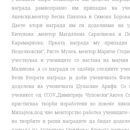
награда рамноправно им припадна на учен
Ацевски,ментор Весна Павлова и Симона Борова,
Двете втори награди им ги доделивме на уче
Кичукова ,ментор Магдалена Сарагинова и П
Карамаркова; Првата награда му припадна
Неделковски“, Ристе Мулев, ментор Мариче Стојан
учествуваа и учениците со настава на мајчин
Маликова ,а со награди се здобија следните уче
Вели Втората награда ја доби ученичката Фат
доделена на ученичката Џуласвие Арифи. Со 
ученикот од ССОУ„Димитрија Чуповски“Ангел Ст
пристигнаа творби изработени во повеќе лико
Михајлов,под чие менторство работеа учениците 
на творбите и реши наградите да бидат доделе
награда на Андријана Стумбова; Втората награда