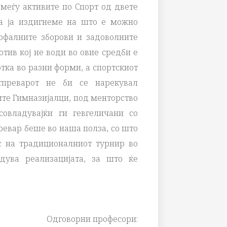
меѓу активите по Спорт од двете
да ја издигнеме на што е можно
офалните зборови и задоволните
тив кој не води во овие средби е
тка во разни форми, а спортскиот
тпреварот не би се нарекувал
ите Гимназијалци, под менторство
совладувајќи ги гевгеличани со
превар беше во наша полза, со што
с на традиционалниот турнир во
едува реализацијата, за што ќе
Одговорни професори: