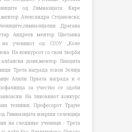
иците од Гимназијата: Кире
ментор Александра Стојановска;
ниците,гимназијалци :Драгана
етар Андреев ментор Цветанка
 на ученикот од ССОУ „Коле
ова. На конкурсот со свои творби
 албански јазик,ментор Линдита
ници: Трета награда освои Зелија
мије Алили Првата награда и е
пофалница за учество се здоби
анковски. На ликовниот конкурс
вни техники. Професорот Трајче
од Гимназијата изврши селекција
ни на следниве ученици : Трета
 ја доби Ева Димитриева; Првата