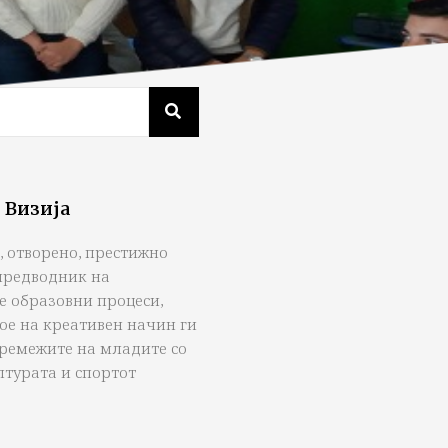
 Визија
, отворено, престижно
предводник на
е образовни процеси,
ое на креативен начин ги
тремежите на младите со
лтурата и спортот