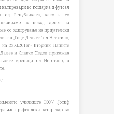
и натпревари во кошарка и футсал
 од Републиката, како и со
ганизираме по повод денот на
ме со одигрување на пријателски
зијата „Гоце Делчев“ од Неготино,
на 22.XI.2016г.- Вторник. Нашите
 Далев и Славче Недев прикажаа
воите врсници од Неготино, а
те.
s}
атименото училиште ССОУ „Јосиф
игравме пријателски натпревар во