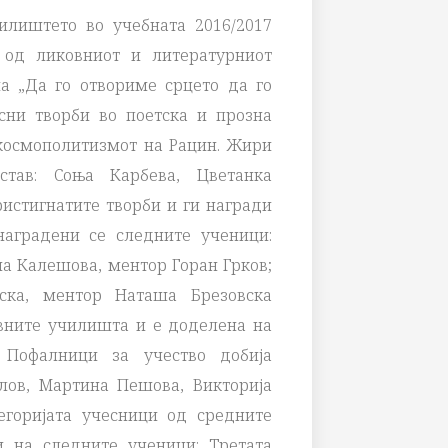
илиштето во учебната 2016/2017
 од ликовниот и литературниот
а „Да го отвориме срцето да го
сни творби во поетска и прозна
космополитизмот на Рацин. Жири
став: Соња Карбева, Цветанка
истигнатите творби и ги награди
наградени се следните ученици:
а Калешова, ментор Горан Грков;
ска, ментор Наташа Брезовска
овните училишта и е доделена на
 Пофалници за учество добија
лов, Мартина Пешова, Викторија
тегоријата учесници од средните
 на следните ученици: Третата