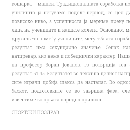
кошарка – машки. Традиционалната соработка по
училишта ја негуваме подолг период, со цел 
повисоко ниво, а успешноста ја мериме преку п
лица на учениците и нашите колеги. Основниот мо
дружењето помеѓу учениците, меѓусебната сорабо
резултат има секундарно значење. Сепак на
натпревар, ако нема и победнички карактер. Наш
на професор Зоран Јованов, го потврдија тоа 
резултат 51:45. Резултатот во текот на целиот нат
сите играчи добија шанса да настапат. Во одно
баскет, подготовките се во завршна фаза, сл
известиме во првата наредна прилика.
СПОРТСКИ ПОЗДРАВ