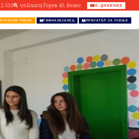
12-535
ул.Благој Ѓорев 40, Велес
Е-ДНЕВНИК
ОГЛАСНА ТАБЛА
ГИМНАЗИЈАЛЕЦ
ПРИЈАТЕЛ ЗА УЧЕЊЕ