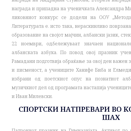
награда и припадна на ученичката Александра Ми
ликовниот конкурс се додели на ООУ „Методи
Литературата е. исто така, нераскинливо поврзана
образование на својот мајчин, албански јазик, ст
22 ноември, одбележуваат значаен национал
албанската азбука. По повод овој празник уч
Рамадани подготвија обраќање за овој ден важен 
и писменост, а учениците Ханифе Биба и Елмеди
избрани од поетскиот опус на познатиот алб
музичкиот дел од програмата настапија ученицит
и Иван Милевски.
СПОРТСКИ НАТПРЕВАРИ ВО К
ШАХ
Патрониот празник на Гимназијата, Активот по 