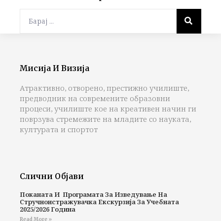
Мисија И Визија
Атрактивно, отворено, престижно училиште,
предводник на современите образовни
процеси, училиште кое на креативен начин ги
поврзува стремежите на младите со науката,
културата и спортот
Слични Објави
Поканата И Програмата За Изведување На
Стручноистражувачка Екскурзија За Учебната
2025/2026 Година
Read More »