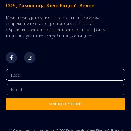
СОУ„Гимназија Кочо Рацин“-Велес
Мултикултурно училиште кое ги афирмира
современите стандарди и димензии на
образованието и воспитанието почитувајќи ги
индивидуалните потреби на учениците
СЛЕДЕН ЧЕКОР
© Сите права задржани. СОУ„Гимназија Кочо Рацин“-Велес