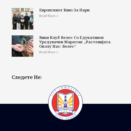
Европскиот Квиз За Пари
Read More »
Вики Клуб Велес Со Едукативен
Уредувачки Маратон: „Растенијата
Околу Нас: Велес“
Read More »
Следете Не: