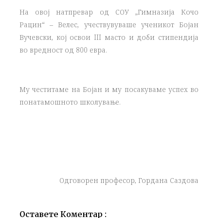
На овој натпревар од СОУ „Гимназија Кочо
Рацин“ – Велес, учествувуваше ученикот Бојан
Вучевски, кој освои III масто и доби стипендија
во вредност од 800 евра.
Му честитаме на Бојан и му посакуваме успех во
понатамошното школување.
Одговорeн професор, Гордана Саздова
Оставете Коментар :