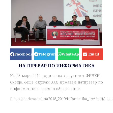
Facebook
Telegram
WhatsApp
Email
НАТПРЕВАР ПО ИНФОРМАТИКА
На 23 март 2019 година, на факултетот ФИНКИ –
Скопје, беше одржан XXX Државен натпревар по
информатика за средно образование.
{besps}stories/ucebna2018_2019/informatika_drz/sliki{/besp