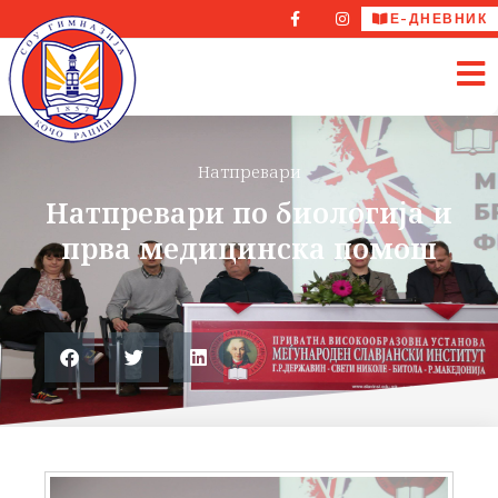
Е-ДНЕВНИК
Натпревари
Натпревари по биологија и
прва медицинска помош