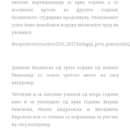
платена партиципација за прва година, а со
постигнат просек во другите години,
бесплатното студирање продолжува. Очекуваниот
успех беше неизбежен поради вложениот труд на
ученикот.
{besps}stories/ucebna2016_2017/biologija_prva_pomos/sliki{
Даниела Василеска од трета година од нашата
Гимназија го освои третото место на овој
натпревар.
Честитки и за Антонио Јованов од втора година
како и за учениците од прва година: Марија
Николова, Ивона Андреевска и Магдалена
Кировска кои се стекнаа со пофалници за учество
на овој натпревар.