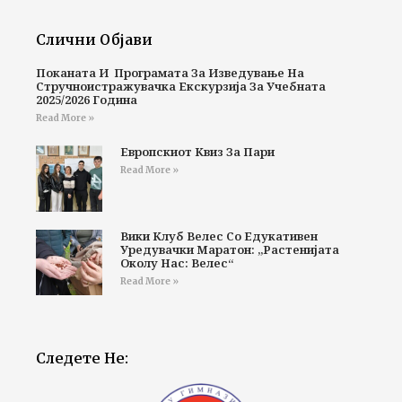
Слични Објави
Поканата И Програмата За Изведување На
Стручноистражувачка Екскурзија За Учебната
2025/2026 Година
Read More »
Европскиот Квиз За Пари
Read More »
Вики Клуб Велес Со Едукативен
Уредувачки Маратон: „Растенијата
Околу Нас: Велес“
Read More »
Следете Не: