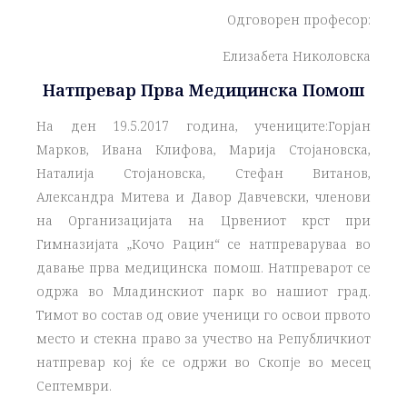
Одговорeн професор:
Елизабета Николовска
Натпревар Прва Медицинска Помош
На ден 19.5.2017 година, учениците:Горјан
Марков, Ивана Клифова, Марија Стојановска,
Наталија Стојановска, Стефан Витанов,
Александра Митева и Давор Давчевски, членови
на Организацијата на Црвениот крст при
Гимназијата „Кочо Рацин“ се натпреваруваа во
давање прва медицинска помош. Натпреварот се
одржа во Младинскиот парк во нашиот град.
Тимот во состав од овие ученици го освои првото
место и стекна право за учество на Републичкиот
натпревар кој ќе се одржи во Скопје во месец
Септември.