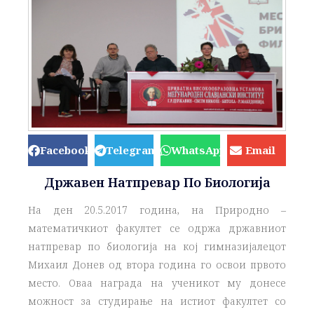
Facebook
Telegram
WhatsApp
Email
Државен Натпревар По Биологија
На ден 20.5.2017 година, на Природно –
математичкиот факултет се одржа државниот
натпревар по биологија на кој гимназијалецот
Михаил Донев од втора година го освои првото
место. Оваа награда на ученикот му донесе
можност за студирање на истиот факултет со