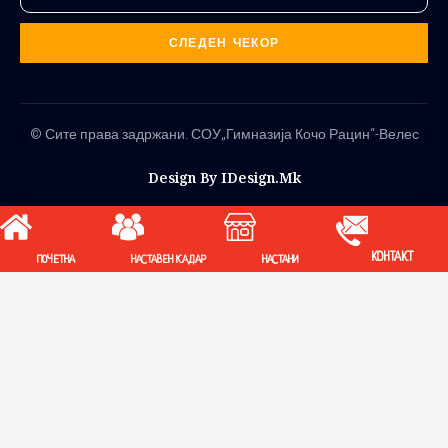
СЛЕДЕН ЧЕКОР
© Сите права задржани. СОУ„Гимназија Кочо Рацин“-Велес
Design By IDesign.mk
КОНТАКТ
ПОЧЕТНА
НАСТАВЕН КАДАР
НАСТАНИ