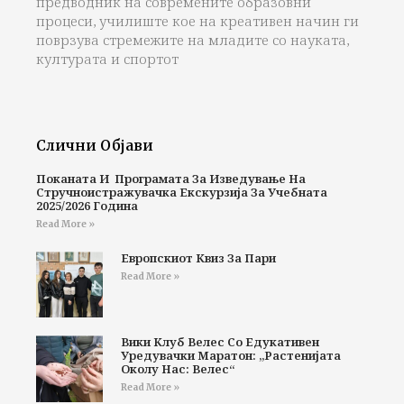
предводник на современите образовни
процеси, училиште кое на креативен начин ги
поврзува стремежите на младите со науката,
културата и спортот
Слични Објави
Поканата И Програмата За Изведување На
Стручноистражувачка Екскурзија За Учебната
2025/2026 Година
Read More »
Европскиот Квиз За Пари
Read More »
Вики Клуб Велес Со Едукативен
Уредувачки Маратон: „Растенијата
Околу Нас: Велес“
Read More »