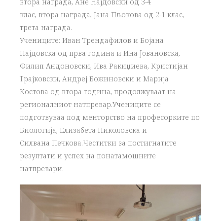
втора награда, Ане Најдовски од 3-4
клас, втора награда, Јана Пљокова од 2-1 клас,
трета награда.
Учениците: Иван Трендафилов и Бојана
Најдовска од прва година и Ина Joвановска,
Филип Aндоновски, Ива Ракиџиева, Кристијан
Tрајковски, Андреј Божиновски и Марија
Костова од втора година, продолжуваат на
регионалниот натпревар.Учениците се
подготвуваа под менторство на професорките по
Биологија, Елизабета Николовска и
Силвана Печкова.Честитки за постигнатите
резултати и успех на понатамошните
натпревари.