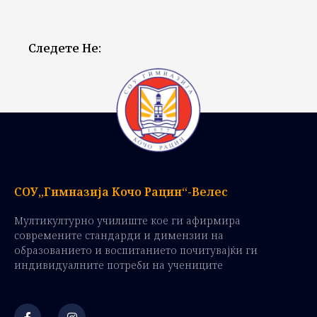
Следете Не:
СОУ„Гимназија Кочо Рацин“-Велес
Мултикултурно училиште кое ги афирмира
современите стандарди и димензии на
образованието и воспитанието почитувајќи ги
индивидуалните потреби на учениците