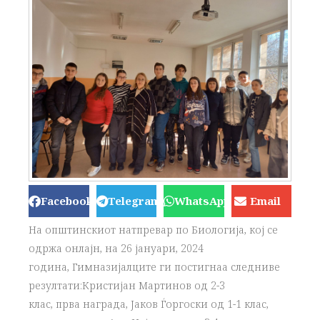
Facebook
Telegram
WhatsApp
Email
На општинскиот натпревар по Биологија, кој се
одржа онлајн, на 26 јануари, 2024
година, Гимназијалците ги постигнаа следниве
резултати:Кристијан Мартинов од 2-3
клас, прва награда, Јаков Ѓоргоски од 1-1 клас,