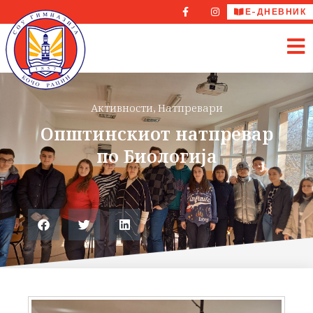
Е-ДНЕВНИК
Активности
,
Натпревари
Општинскиот натпревар
по Биологија