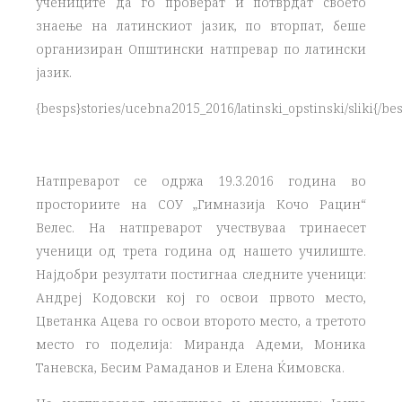
учениците да го проверат и потврдат своето
знаење на латинскиот јазик, по вторпат, беше
организиран Општински натпревар по латински
јазик.
{besps}stories/ucebna2015_2016/latinski_opstinski/sliki{/be
Натпреварот се одржа 19.3.2016 година во
просториите на СОУ „Гимназија Кочо Рацин“
Велес. На натпреварот учествуваа тринаесет
ученици од трета година од нашето училиште.
Најдобри резултати постигнаа следните ученици:
Андреј Кодовски кој го освои првото место,
Цветанка Ацева го освои второто место, а третото
место го поделија: Миранда Адеми, Моника
Таневска, Бесим Рамаданов и Елена Ќимовска.