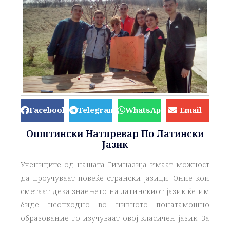
Facebook
Telegram
WhatsApp
Email
Општински Натпревар По Латински
Јазик
Учениците од нашата Гимназија имаат можност
да проучуваат повеќе странски јазици. Оние кои
сметаат дека знаењето на латинскиот јазик ќе им
биде неопходно во нивното понатамошно
образование го изучуваат овој класичен јазик. За