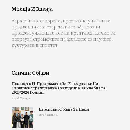
Мисија И Визија
Атрактивно, отворено, престижно училиште,
предводник на современите образовни
процеси, училиште кое на креативен начин ги
поврзува стремежите на младите со науката,
културата и спортот
Слични Објави
Поканата И Програмата За Изведување На
Стручноистражувачка Екскурзија За Учебната
2025/2026 Година
Read More »
Европскиот Квиз За Пари
Read More »