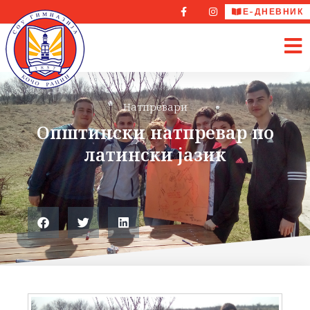
Е-ДНЕВНИК
Натпревари
Општински натпревар по
латински јазик