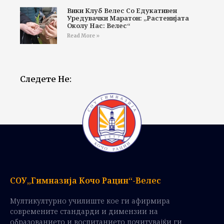
Вики Клуб Велес Со Едукативен
Уредувачки Маратон: „Растенијата
Околу Нас: Велес“
Read More »
Следете Не:
СОУ„Гимназија Кочо Рацин“-Велес
Мултикултурно училиште кое ги афирмира
современите стандарди и димензии на
образованието и воспитанието почитувајќи ги