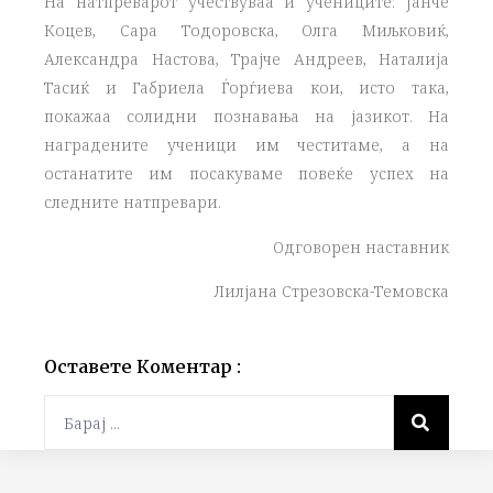
На натпреварот учествуваа и учениците: Јанче
Коцев, Сара Тодоровска, Олга Миљковиќ,
Александра Настова, Трајче Андреев, Наталија
Тасиќ и Габриела Ѓорѓиева кои, исто така,
покажаа солидни познавања на јазикот. На
наградените ученици им честитаме, а на
останатите им посакуваме повеќе успех на
следните натпревари.
Одговорен наставник
Лилјана Стрезовска-Темовска
Оставете Коментар :