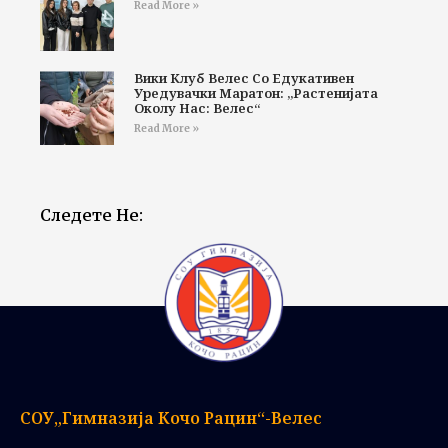
Read More »
Вики Клуб Велес Со Едукативен
Уредувачки Маратон: „Растенијата
Околу Нас: Велес“
Read More »
Следете Не:
СОУ„Гимназија Кочо Рацин“-Велес