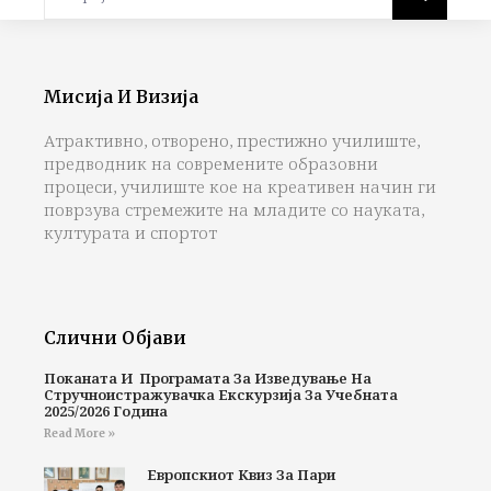
Мисија И Визија
Атрактивно, отворено, престижно училиште,
предводник на современите образовни
процеси, училиште кое на креативен начин ги
поврзува стремежите на младите со науката,
културата и спортот
Слични Објави
Поканата И Програмата За Изведување На
Стручноистражувачка Екскурзија За Учебната
2025/2026 Година
Read More »
Европскиот Квиз За Пари