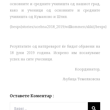
основните и средните училишта од нашиот град,
како и ученици од основните и средните
училишта од Куманово и Штип.
{besps}stories/ucebna2018_2019/willkommen/sliki{/besps}
Резултатите од натпреварот ќе бидат објавени на
18 јуни 2019 година. Искрено им посакуваме
успех на сите учесници.
Координатор,
Љубица Темелковска
Оставете Коментар :