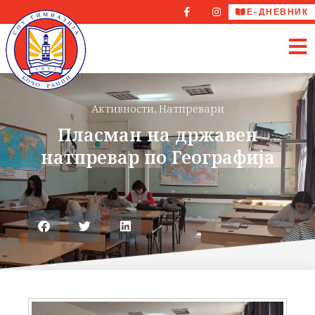
Е-ДНЕВНИК
Активности
,
Натпревари
Пласман на државен
натпревар по Географија