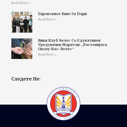
Read More »
Европскиот Квиз За Пари
Read More »
Вики Клуб Велес Со Едукативен
Уредувачки Маратон: „Растенијата
Околу Нас: Велес“
Read More »
Следете Не: