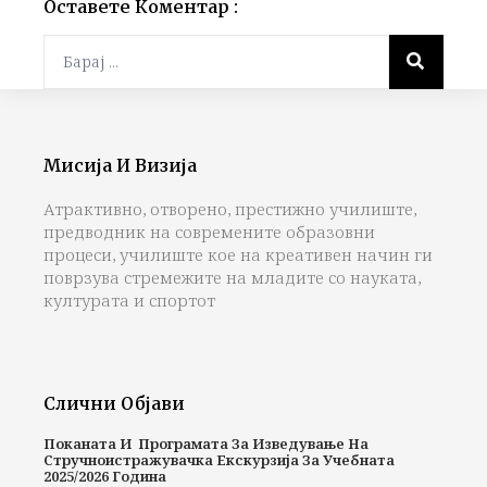
Оставете Коментар :
Мисија И Визија
Атрактивно, отворено, престижно училиште,
предводник на современите образовни
процеси, училиште кое на креативен начин ги
поврзува стремежите на младите со науката,
културата и спортот
Слични Објави
Поканата И Програмата За Изведување На
Стручноистражувачка Екскурзија За Учебната
2025/2026 Година