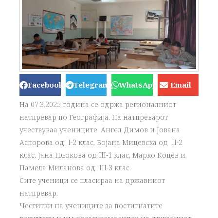
Facebook
Telegram
WhatsApp
Email
На 07.3.2025 година се одржа регионалниот
натпревар по Географија. На натпреварот
учествуваа учениците: Ангел Димов и Јована
Аспорова од I-2 клас, Бојана Мицевска од II-2
клас, Јана Пљокова од III-1 клас, Марко Коцев и
Памела Миланова од III-3 клас.
Сите ученици се пласираа на државниот
натпревар.
Честитки на учениците за постигнатите