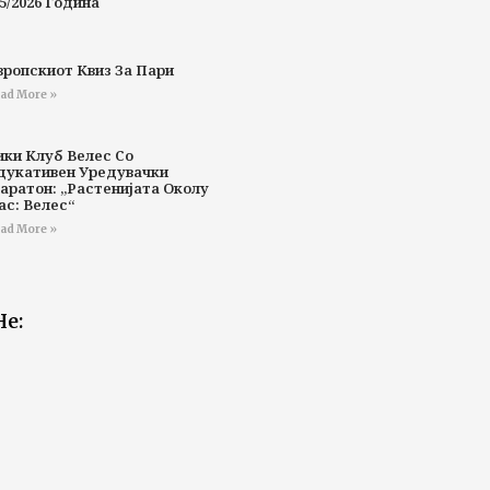
5/2026 Година
вропскиот Квиз За Пари
ad More »
ики Клуб Велес Со
дукативен Уредувачки
аратон: „Растенијата Околу
ас: Велес“
ad More »
Не: