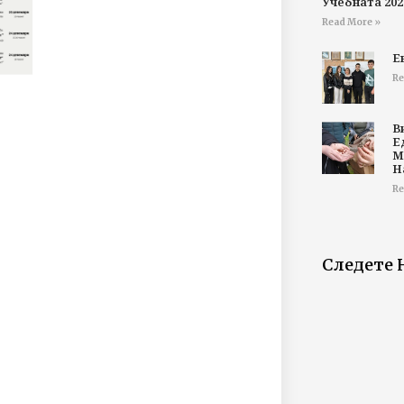
Учебната 202
Read More »
Е
Re
В
Е
М
Н
Re
Следете 