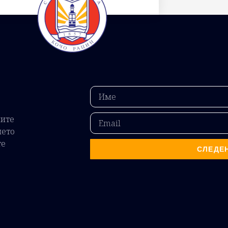
ните
ието
те
СЛЕДЕ