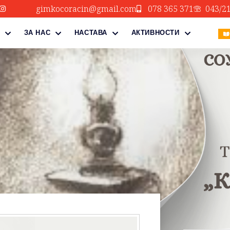
gimkocoracin@gmail.com
078 365 371
043/2
ЗА НАС
НАСТАВА
АКТИВНОСТИ