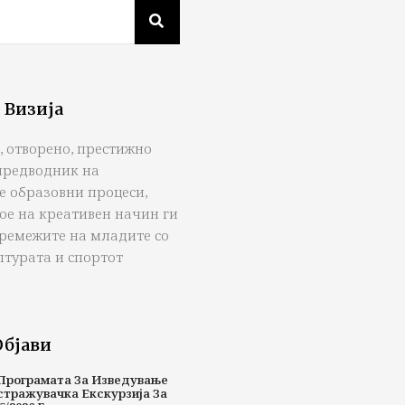
 Визија
, отворено, престижно
предводник на
е образовни процеси,
ое на креативен начин ги
тремежите на младите со
лтурата и спортот
Објави
Програмата За Изведување
стражувачка Екскурзија За