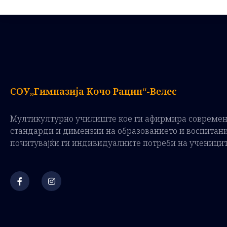
СОУ„Гимназија Кочо Рацин“-Велес
Мултикултурно училиште кое ги афирмира совреме
стандарди и димензии на образованието и воспитан
почитувајќи ги индивидуалните потреби на ученици