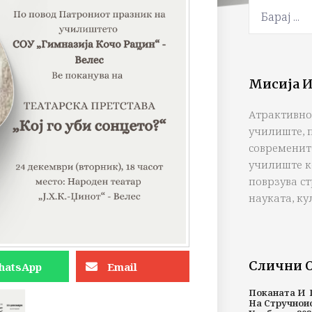
Мисија И
Атрактивно
училиште, 
современит
училиште к
поврзува с
науката, ку
Слични 
hatsApp
Email
Поканата И 
На Стручнои