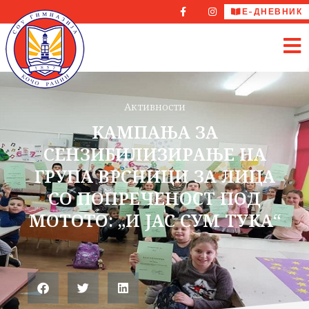
Е-ДНЕВНИК
Активности
КАМПАЊА ЗА
СЕНЗИБИЛИЗИРАЊЕ НА
ГРУПА ВРСНИЦИ ЗА ЛИЦА
СО ПОПРЕЧЕНОСТ ПОД
МОТОTO: „И ЈАС СУМ ТУКА“