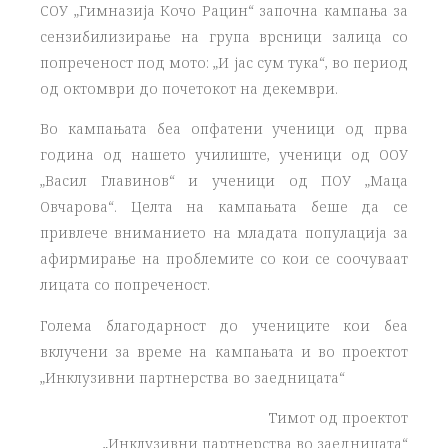
СОУ „Гимназија Кочо Рацин“ започна кампања за
сензибилизирање на група врсници залица со
попреченост под мото: „И јас сум тука“, во период
од октомври до почетокот на декември.
Во кампањата беа опфатени ученици од прва
година од нашето училиште, ученици од ООУ
„Васил Главинов“ и ученици од ПОУ „Маца
Овчарова“. Целта на кампањата беше да се
привлече вниманието на младата популација за
афирмирање на проблемите со кои се соочуваат
лицата со попреченост.
Голема благодарност до учениците кои беа
вклучени за време на кампањата и во проектот
„Инклузивни партнерства во заедницата“
Тимот од проектот
„Инклузивни партнерства во заедницата“