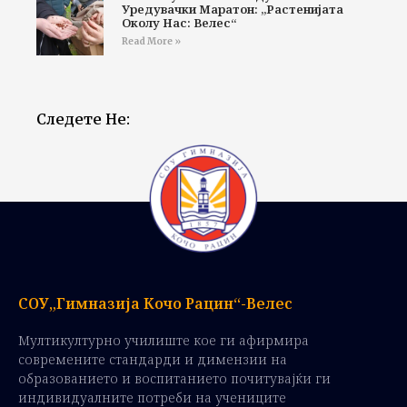
Уредувачки Маратон: „Растенијата
Околу Нас: Велес“
Read More »
Следете Не:
СОУ„Гимназија Кочо Рацин“-Велес
Мултикултурно училиште кое ги афирмира
современите стандарди и димензии на
образованието и воспитанието почитувајќи ги
индивидуалните потреби на учениците