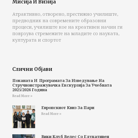
Мисија И Визија
Атрактивно, отворено, престижно училиште,
предводник на современите образовни
процеси, училиште кое на креативен начин ги
поврзува стремежите на младите со науката,
културата и спортот
Слични Објави
Поканата И Програмата За Изведување На
Стручноистражувачка Екскурзија За Учебната
2025/2026 Година
Read More »
Европскиот Квиз За Пари
Read More »
Вики Клуб Велес Со Едукативен