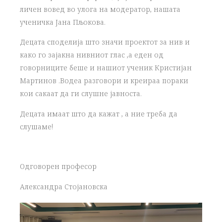
личен вовед во улога на модератор,
нашата
ученичка Јана Пљокова.
Децата споделија што значи проектот за нив и
како го зајакна нивниот глас ,а еден од
говорниците беше и нашиот ученик Кристијан
Мартинов .Водеа разговори и креираа пораки
кои сакаат да ги слушне јавноста.
Децата имаат што да кажат , а ние треба да
слушаме!
Одговорен професор
Александра Стојановска