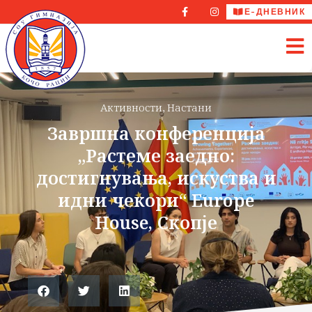
Е-ДНЕВНИК
Активности
,
Настани
Завршна конференција
„Растеме заедно:
достигнувања, искуства и
идни чекори“ Europe
House, Скопје