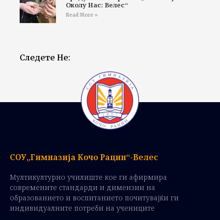
Околу Нас: Велес“
Read More »
Следете Не:
СОУ„Гимназија Кочо Рацин“-Велес
Мултикултурно училиште кое ги афирмира
современите стандарди и димензии на
образованието и воспитанието почитувајќи ги
индивидуалните потреби на учениците