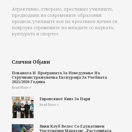
Атрактивно, отворено, престижно училиште,
предводник на современите образовни
процеси, училиште кое на креативен начин ги
поврзува стремежите на младите со науката,
културата и спортот
Слични Објави
Поканата И Програмата За Изведување На
Стручноистражувачка Екскурзија За Учебната
2025/2026 Година
Read More »
Европскиот Квиз За Пари
Read More »
Вики Клуб Велес Со Едукативен
Уредувачки Маратон: „Растенијата