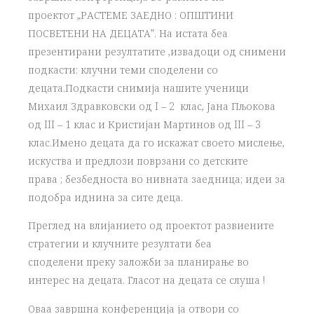
проектот „РАСТЕМЕ ЗАЕДНО : ОПШТИНИ
ПОСВЕТЕНИ НА ДЕЦАТА”. На истата беа
презентирани резултатите ,извадоци од снимени
подкасти: клучни теми споделени со
децата.Подкасти снимија нашите ученици
Михаил Здравковски од I – 2 клас, Јана Пљокова
од III – 1 клас и Кристијан Мартинов од III – 3
клас.Имено децата да го искажат своето мислење,
искуства и предлози поврзани со детските
права ; безбедноста во нивната заедница; идеи за
подобра иднина за сите деца.
Преглед на влијанието од проектот развиените
стратегии и клучните резултати беа
споделени преку заложби за планирање во
интерес на децата. Гласот на децата се слуша !
Оваа завршна конференција ја отвори со