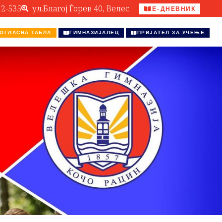
12-535
ул.Благој Ѓорев 40, Велес
Е-ДНЕВНИК
ОГЛАСНА ТАБЛА
ГИМНАЗИЈАЛЕЦ
ПРИЈАТЕЛ ЗА УЧЕЊЕ