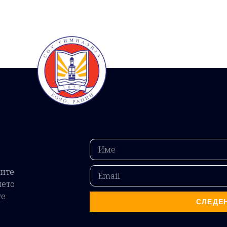
ните
ието
те
СЛЕДЕ