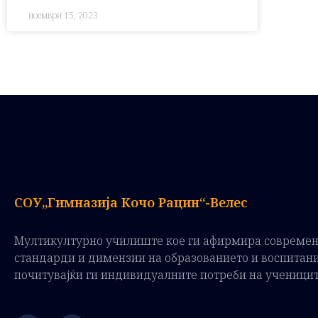
ноември 15, 2023
СОУ„Гимназија Кочо Рацин“-Велес
Мултикултурно училиште кое ги афирмира совреме
стандарди и димензии на образованието и воспитан
почитувајќи ги индивидуалните потреби на ученици