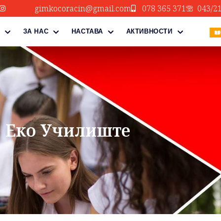
gimkocoracin@gmail.com
078 365 371
043/2
ЗА НАС
НАСТАВА
АКТИВНОСТИ
Еко Училиште