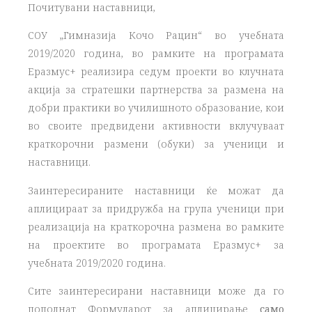
Почитувани наставници,
СОУ „Гимназија Кочо Рацин“ во учебната
2019/2020 година, во рамките на програмата
Еразмус+ реализира седум проекти во клучната
акција за стратешки партнерства за размена на
добри практики во училишното образование, кои
во своите предвидени активности вклучуваат
краткорочни размени (обуки) за ученици и
наставници.
Заинтересираните наставници ќе можат да
аплицираат за придружба на група ученици при
реализација на краткорочна размена во рамките
на проектите во програмата Еразмус+ за
учебната 2019/2020 година.
Сите заинтересирани наставници може да го
пополнат Формуларот за аплицирање
само