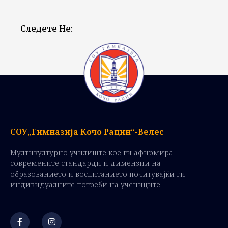
Следете Не:
СОУ„Гимназија Кочо Рацин“-Велес
Мултикултурно училиште кое ги афирмира
современите стандарди и димензии на
образованието и воспитанието почитувајќи ги
индивидуалните потреби на учениците