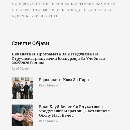
процеси, училиште кое на креативен начин ги
поврзува стремежите на младите со науката,
културата и спортот
Слични Објави
Поканата И Програмата За Изведување На
Стручноистражувачка Екскурзија За Учебната
2025/2026 Година
Read More »
Европскиот Квиз За Пари
Read More »
Вики Клуб Велес Со Едукативен
Уредувачки Маратон: „Растенијата
Околу Нас: Велес“
Read More »