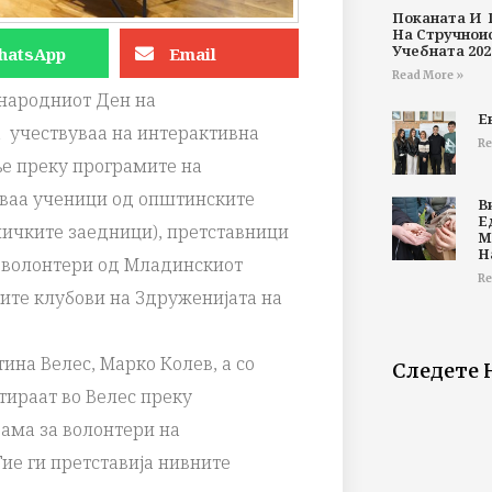
Поканата И 
На Стручнои
Учебната 202
hatsApp
Email
Read More »
ународниот Ден на
Е
 учествуваа на интерактивна
Re
ње преку програмите на
уваа ученици од општинските
В
Е
ничките заедници), претставници
М
Н
 волонтери од Младинскиот
Re
ките клубови на Здруженијата на
на Велес, Марко Колев, а со
Следете 
тираат во Велес преку
ама за волонтери на
ие ги претставија нивните