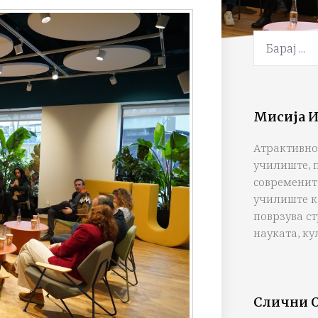
Мисија И
Атрактивно
училиште, 
современит
училиште к
поврзува с
науката, ку
Слични 