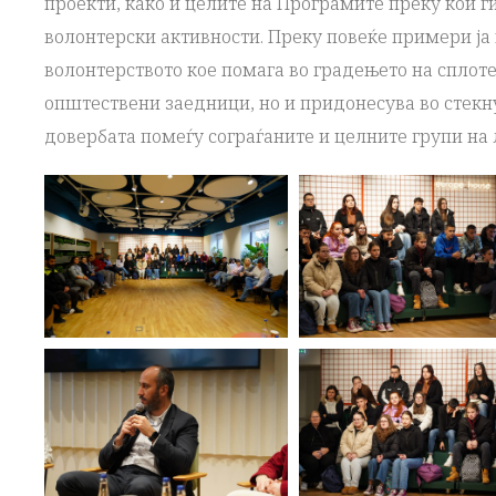
проекти, како и целите на Програмите преку кои 
волонтерски активности. Преку повеќе примери ја
волонтерството кое помага во градењето на сплот
општествени заедници, но и придонесува во стекн
довербата помеѓу сограѓаните и целните групи на л