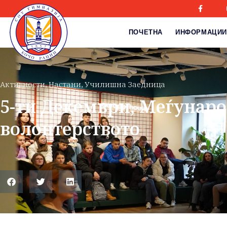
ПОЧЕТНА
ИНФОРМАЦИИ
Активности
,
Настани
,
Училишна Заедница
5-ти Декември, Меѓунаро
волонтерството