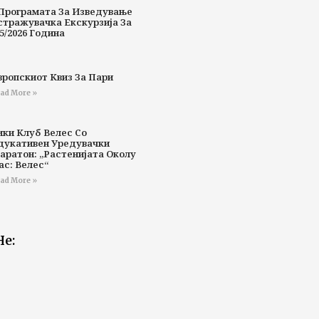
Програмата За Изведување
стражувачка Екскурзија За
5/2026 Година
вропскиот Квиз За Пари
ad More »
ики Клуб Велес Со
дукативен Уредувачки
аратон: „Растенијата Околу
ас: Велес“
ad More »
Не: