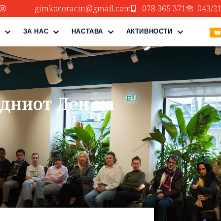
gimkocoracin@gmail.com
078 365 371
043/2
ЗА НАС
НАСТАВА
АКТИВНОСТИ
дниот Ден на