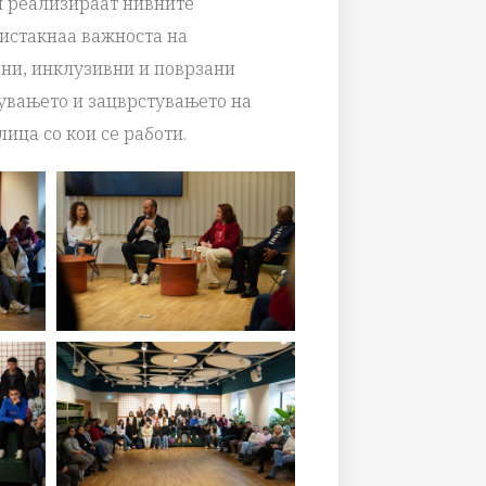
ги реализираат нивните
 истакнаа важноста на
ени, инклузивни и поврзани
увањето и зацврстувањето на
ица со кои се работи.