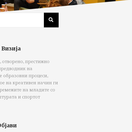
 Визија
, отворено, престижно
предводник на
е образовни процеси,
ое на креативен начин ги
тремежите на младите со
лтурата и спортот
Објави