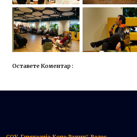
Оставете Коментар :
СОУ„Гимназија Кочо Рацин“-Велес