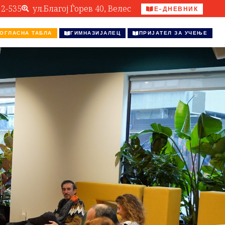
12-535
ул.Благој Ѓорев 40, Велес
Е-ДНЕВНИК
ОГЛАСНА ТАБЛА
ГИМНАЗИЈАЛЕЦ
ПРИЈАТЕЛ ЗА УЧЕЊЕ