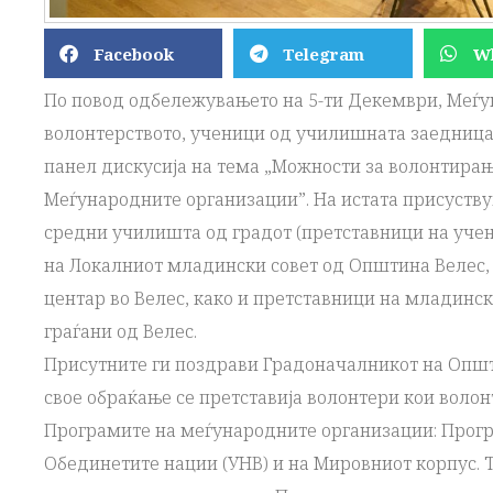
Facebook
Telegram
W
По повод одбележувањето на 5-ти Декември, Меѓ
волонтерството, ученици од училишната заедница
панел дискусија на тема „Можности за волонтира
Меѓународните организации”. На истата присуств
средни училишта од градот (претставници на уче
на Локалниот младински совет од Општина Велес,
центар во Велес, како и претставници на младинс
граѓани од Велес.
Присутните ги поздрави Градоначалникот на Општи
свое обраќање се претставија волонтери кои волон
Програмите на меѓународните организации: Прогр
Обединетите нации (УНВ) и на Мировниот корпус. Т