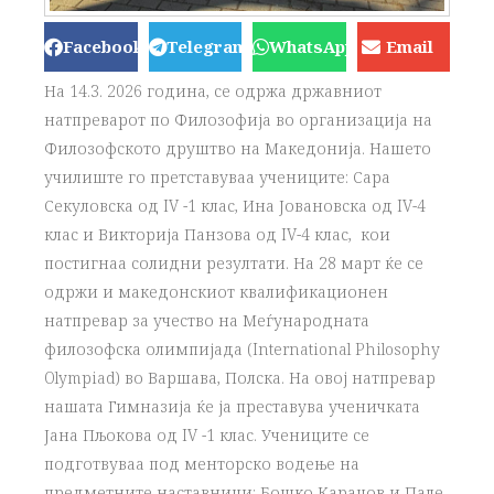
Facebook
Telegram
WhatsApp
Email
На 14.3. 2026 година, се одржа државниот
натпреварот по Филозофија во организација на
Филозофското друштво на Македонија. Нашето
училиште го претставуваа учениците: Сара
Секуловска од IV -1 клас, Ина Јовановска од IV-4
клас и Викторија Панзова од IV-4 клас, кои
постигнаа солидни резултати
.
На 28 март ќе се
одржи и македонскиот квалификационен
натпревар за учество на Меѓународната
филозофска олимпијада (International Philosophy
Olympiad) во Варшава, Полска. На овој натпревар
нашата Гимназија ќе ја преставува ученичката
Јана Пљокова од IV -1 клас. Учениците се
подготвуваа под менторско водење на
предметните наставници: Бошко Караџов и Пале