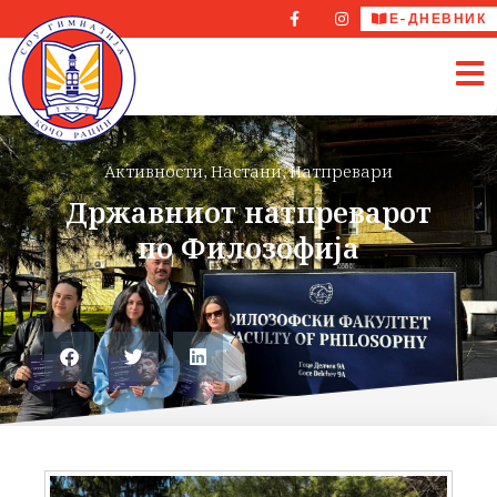
Е-ДНЕВНИК
Активности
,
Настани
,
Натпревари
Државниот натпреварот
по Филозофија