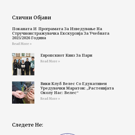
Слични Објави
Поканата И Програмата За Изведување На
Стручноистражувачка Екскурзија За Учебната
2025/2026 Година
Read More »
Европскиот Квиз За Пари
Read More »
Вики Клуб Велес Со Едукативен
Уредувачки Маратон: „Растенијата
Околу Нас: Велес“
Read More »
Следете Не: