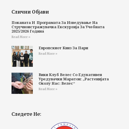
Слични Објави
Поканата И Програмата За Изведување На
Стручноистражувачка Екскурзија За Учебната
2025/2026 Година
Read More »
Европскиот Квиз За Пари
Read More »
Вики Клуб Велес Со Едукативен
Уредувачки Маратон: „Растенијата
Околу Нас: Велес“
Read More »
Следете Не: