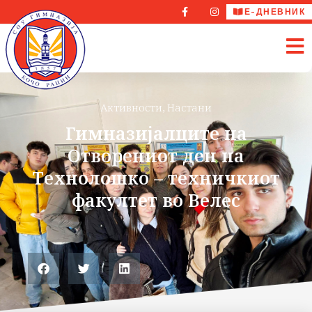
Е-ДНЕВНИК
Активности
,
Настани
Гимназијалците на
Отворениот ден на
Технолошко – техничкиот
факултет во Велес