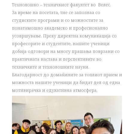
Технолошко – техничкиот факултет во Велес.
За време на посетата, тие се запознаа со
студиските програми и со можностите за
понатамошно академско и професионално
усовршување. Преку директна комуникација со
професорите и студентите, нашите ученици
добија одговори на многу прашања поврзани со
практичната настава и перспективите во
техничките и технолошките науки.
Благодарност до домаќините за топлиот прием и
можноста нашите ученици да бидат дел од една
мотивирачка и едукативна атмосфера.