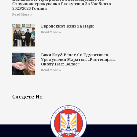
Стручноистражувачка Екскурзија За Учебната
2025/2026 Година
Read More »
Европскиот Квиз За Пари
Read More »
Вики Клуб Велес Со Едукативен
Уредувачки Маратон: „Растенијата
Околу Нас: Велес“
Read More »
Следете Не: