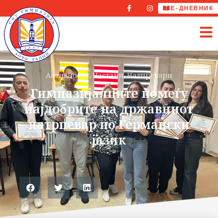
Е-ДНЕВНИК
Активности
,
Настани
,
Натпревари
Гимназијалците помеѓу
најдобрите на државниот
натрпевар по Германски
јазик