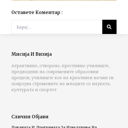
Оставете Коментар :
Мисија И Визија
Атрактивно, отворено, престижно училиште,
предводник на современите образовни
процеси, училиште кое на креативен начин ги
поврзува стремежите на младите со науката,
културата и спортот
Слични Објави
Поканата И Програмата За Изведување На