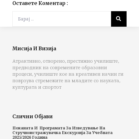
Оставете Коментар :
Мисија И Визија
Атрактивно, отворено, престижно училиште,
предводник на современите образовни
процеси, училиште кое на креативен начин ги
поврзува стремежите на младите со науката,
културата и спортот
Слични Објави
Поканата И Програмата За Изведување На
Стручноистражувачка Екскурзија За Учебната
2025/2026 Година