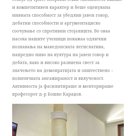
и компетитивен карактер и беше оценувана
нивната способност за убедлив јавен говор,
дебатни способности и аргументациско
соочување со спротивни стојалишта. Во оваа
насока нашите ученици покажаа одлични
познавања на македонската легислатива,
напредно ниво на култура на јавен говор и
дебата, како и високо развиена свест за
значењето на демократијата и општествено –
политичката ангажираност и вклученост.
Активноста ја фасилитираше и менторираше
професорот д-р Бошко Караџов.