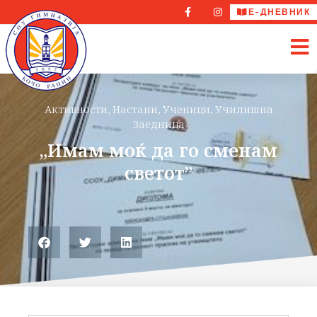
Е-ДНЕВНИК
Активности
,
Настани
,
Ученици
,
Училишна
Заедница
„Имам моќ да го сменам
светот”