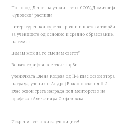
По повод Денот на училиштето ССОУ„Димитрија
Чуповски“ распиша
литературен конкурс за прозни и поетски творби
за учениците од основно и средно образование,
на тема :
„Имам моќ да го сменам светот”
Во категоријата поетски творби
ученичката Елена Коцева од II-4 клас освои втора
награда, ученикот Андреј Божиновски од II-2
клас освои трета награда под менторство на
професор Александра Стојановска.
Искрени честитки за учениците!