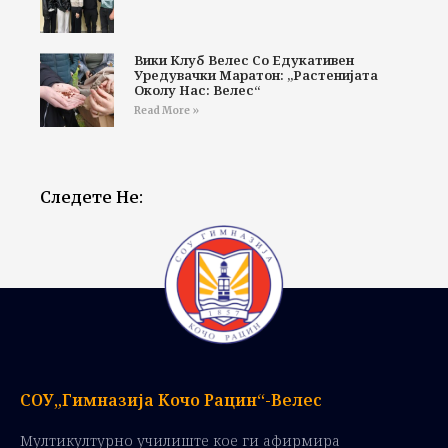
Вики Клуб Велес Со Едукативен
Уредувачки Маратон: „Растенијата
Околу Нас: Велес“
Read More »
Следете Не:
СОУ„Гимназија Кочо Рацин“-Велес
Мултикултурно училиште кое ги афирмира