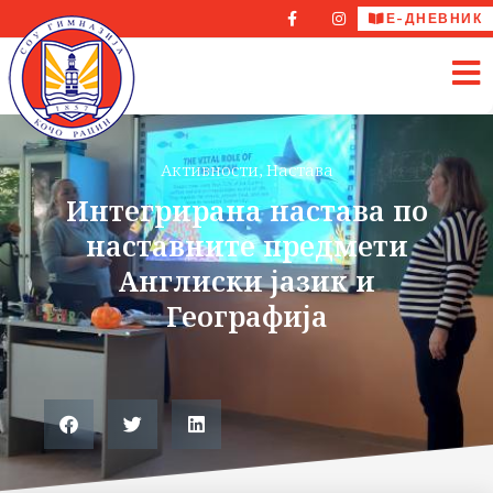
Е-ДНЕВНИК
Активности
,
Настава
Интегрирана настава по
наставните предмети
Англиски јазик и
Географија