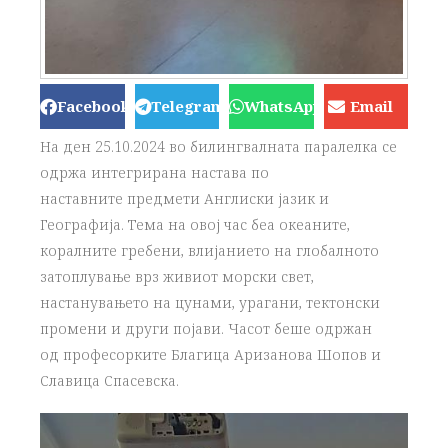
Facebook
Telegram
WhatsApp
Email
На ден 25.10.2024 во билингвалната паралелка се
одржа интегрирана настава по
наставните предмети Англиски јазик и
Географија. Тема на овој час беа океаните,
коралните гребени, влијанието на глобалното
затоплување врз живиот морски свет,
настанувањето на цунами, урагани, тектонски
промени и други појави. Часот беше одржан
од професорките Благица Аризанова Шопов и
Славица Спасевска.