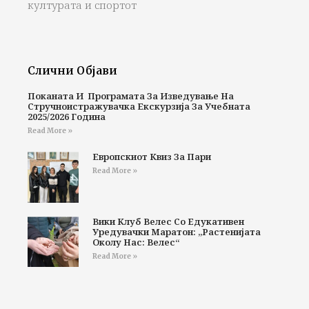
културата и спортот
Слични Објави
Поканата И Програмата За Изведување На
Стручноистражувачка Екскурзија За Учебната
2025/2026 Година
Read More »
Европскиот Квиз За Пари
Read More »
Вики Клуб Велес Со Едукативен
Уредувачки Маратон: „Растенијата
Околу Нас: Велес“
Read More »