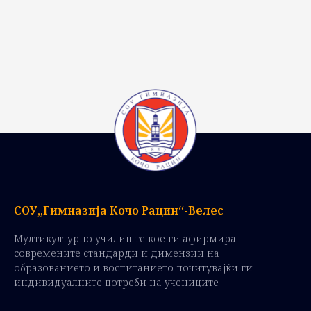
СОУ„Гимназија Кочо Рацин“-Велес
Мултикултурно училиште кое ги афирмира
современите стандарди и димензии на
образованието и воспитанието почитувајќи ги
индивидуалните потреби на учениците