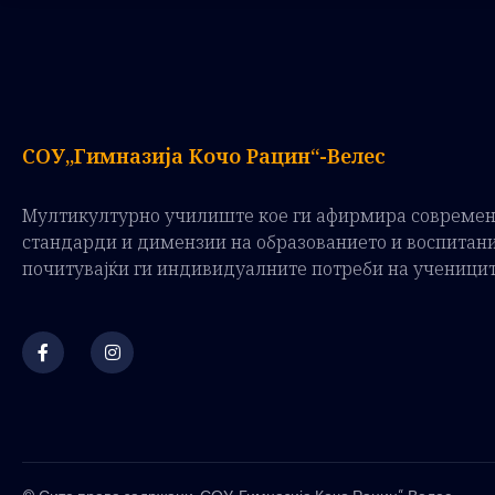
СОУ„Гимназија Кочо Рацин“-Велес
Мултикултурно училиште кое ги афирмира совреме
стандарди и димензии на образованието и воспитан
почитувајќи ги индивидуалните потреби на ученици