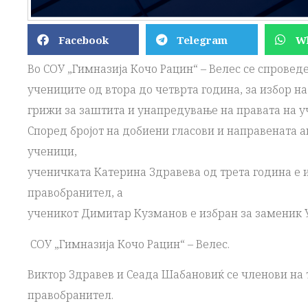
Facebook
Telegram
W
Во СОУ „Гимназија Кочо Рацин“ – Велес се спрове
учениците од втора до четврта година, за избор н
грижи за заштита и унапредување на правата на у
Според бројот на добиени гласови и направената 
ученици,
ученичката Катерина Здравева од трета година е 
правобранител, а
ученикот Димитар Кузманов е избран за заменик 
СОУ „Гимназија Кочо Рацин“ – Велес.
Виктор Здравев и Сеада Шабановиќ се членови на
правобранител.