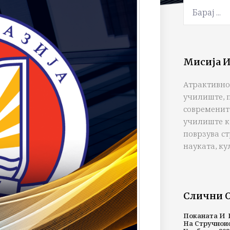
Мисија И
Атрактивно
училиште, 
современит
училиште к
поврзува с
науката, ку
Слични 
Поканата И 
На Стручнои