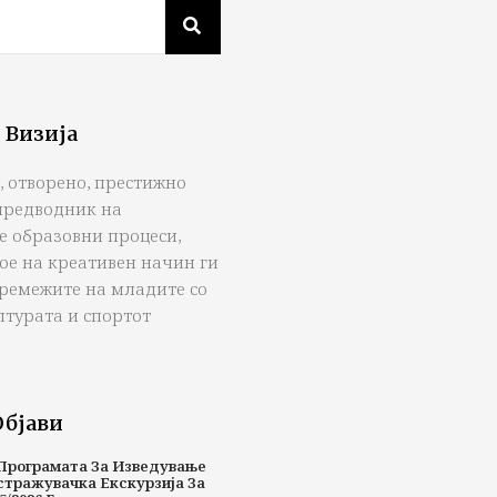
 Визија
, отворено, престижно
предводник на
е образовни процеси,
ое на креативен начин ги
тремежите на младите со
лтурата и спортот
Објави
Програмата За Изведување
стражувачка Екскурзија За