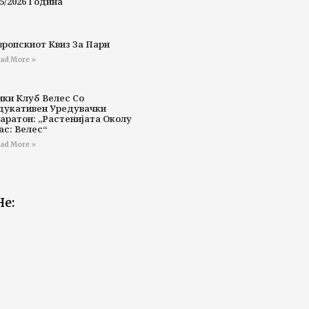
5/2026 Година
вропскиот Квиз За Пари
ad More »
ики Клуб Велес Со
дукативен Уредувачки
аратон: „Растенијата Околу
ас: Велес“
ad More »
Не: