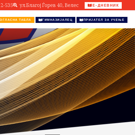
12-535
ул.Благој Ѓорев 40, Велес
Е-ДНЕВНИК
ОГЛАСНА ТАБЛА
ГИМНАЗИЈАЛЕЦ
ПРИЈАТЕЛ ЗА УЧЕЊЕ