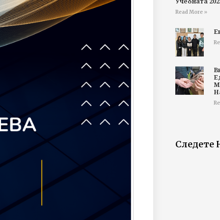
Учебната 202
Read More »
Е
Re
В
Е
М
Н
Re
Следете 