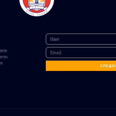
ните
ието
те
СЛЕДЕ