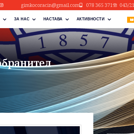
gimkocoracin@gmail.com
078 365 371
043/2
ЗА НАС
НАСТАВА
АКТИВНОСТИ
обранител