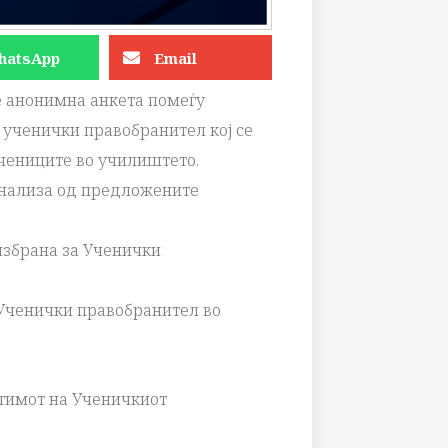
hatsApp
Email
де анонимна анкета помеѓу
а ученички правобранител кој се
чениците во училиштето.
анализа од предложените
избрана за Ученички
Ученички правобранител во
 тимот на Ученичкиот