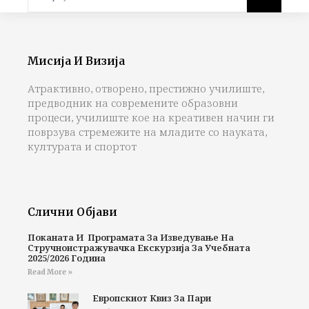
Мисија И Визија
Атрактивно, отворено, престижно училиште,
предводник на современите образовни
процеси, училиште кое на креативен начин ги
поврзува стремежите на младите со науката,
културата и спортот
Слични Објави
Поканата И Програмата За Изведување На
Стручноистражувачка Екскурзија За Учебната
2025/2026 Година
Read More »
Европскиот Квиз За Пари