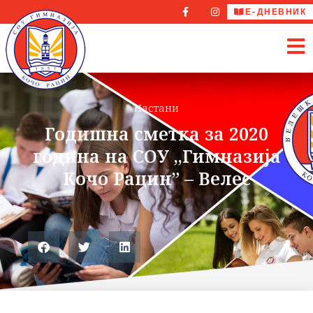
Е-ДНЕВНИК
Настани
Годишна сметка за 2020
година на СОУ ,,Гимназија
Кочо Рацин” – Велес