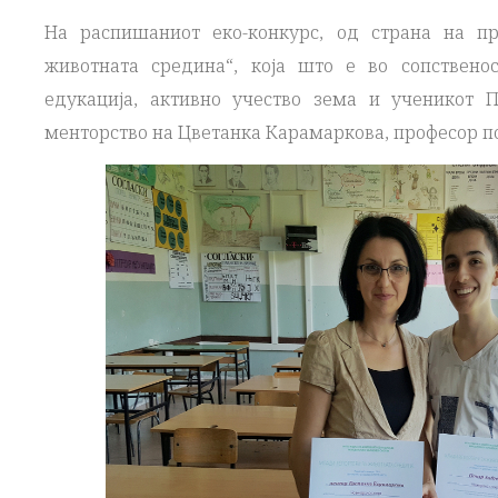
На распишаниот еко-конкурс, од страна на п
животната средина“, која што е во сопствено
едукација, активно учество зема и ученикот 
менторство на Цветанка Карамаркова, професор по