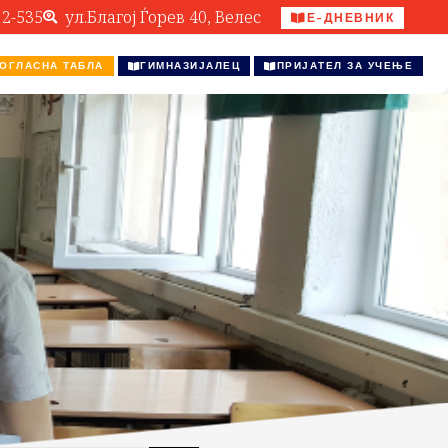
12-535
ул.Благој Ѓорев 40, Велес
Е-ДНЕВНИК
ОГЛАСНА ТАБЛА
ГИМНАЗИЈАЛЕЦ
ПРИЈАТЕЛ ЗА УЧЕЊЕ