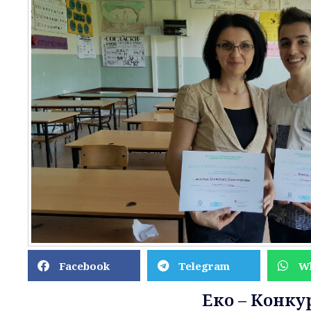
Facebook
Telegram
W
Еко – Конку