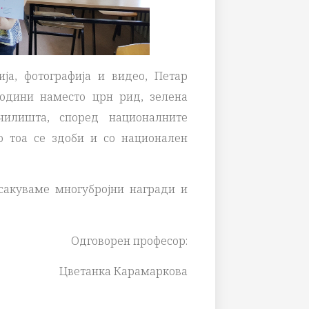
ја, фотографија и видео, Петар
години наместо црн рид, зелена
чилишта, според националните
о тоа се здоби и со национален
сакуваме многубројни награди и
Одговорен професор:
Цветанка Карамаркова