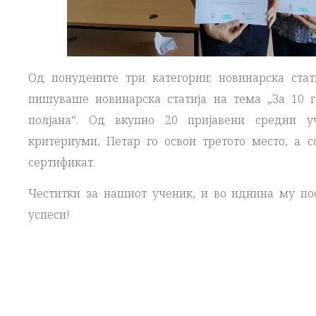
Од понудените три категории: новинарска стати
пишуваше новинарска статија на тема „За 10 
полјана“. Од вкупно 20 пријавени средни у
критериуми, Петар го освои третото место, а с
сертификат.
Честитки за нашиот ученик, и во иднина му по
успеси!