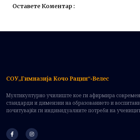
Оставете Коментар :
СОУ„Гимназија Кочо Рацин“-Велес
Мултикултурно училиште кое ги афирмира совреме
стандарди и димензии на образованието и воспитан
почитувајќи ги индивидуалните потреби на ученици