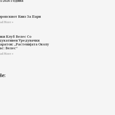
5/2026 Година
вропскиот Квиз За Пари
ad More »
ики Клуб Велес Со
дукативен Уредувачки
аратон: „Растенијата Околу
ас: Велес“
ad More »
Не: