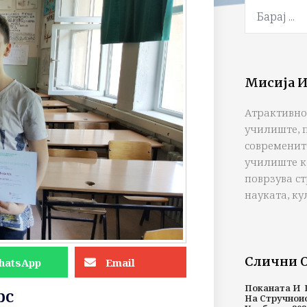
Мисија И
Атрактивно
училиште, 
современит
училиште к
поврзува с
науката, ку
Слични 
hatsApp
Email
Поканата И 
рс
На Стручнои