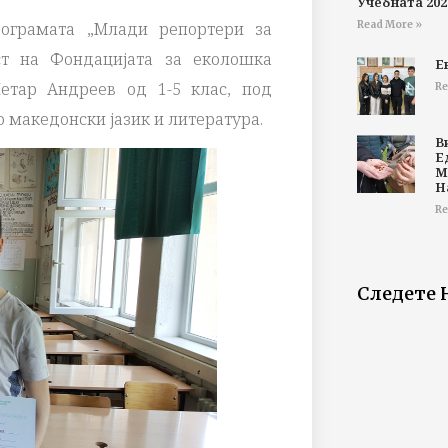
Учебната 202
Read More »
рограмата „Млади репортери за
ст на Фондацијата за еколошка
Е
Петар Андреев од 1-5 клас, под
Re
 македонски јазик и литература.
В
Е
М
Н
Re
Следете 