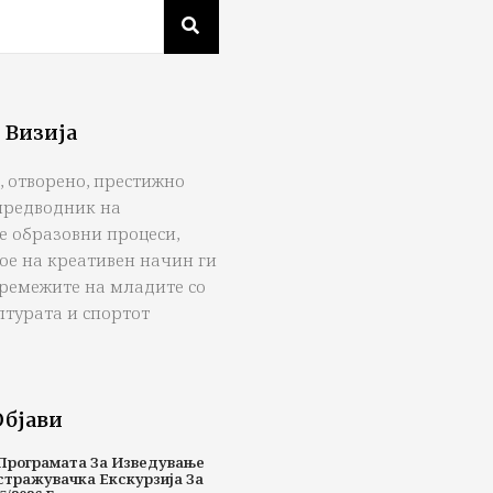
 Визија
, отворено, престижно
предводник на
е образовни процеси,
ое на креативен начин ги
тремежите на младите со
лтурата и спортот
Објави
Програмата За Изведување
стражувачка Екскурзија За