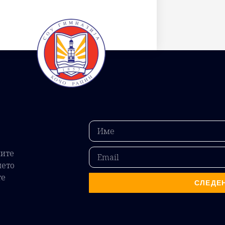
ните
ието
те
СЛЕДЕ