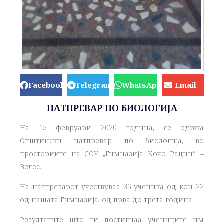
Facebook
Telegram
WhatsApp
Email
НАТПРЕВАР ПО БИОЛОГИЈА
На 15 февруари 2020 година, се одржа
Општински натпревар по биологија, во
просториите на СОУ „Гимназија Кочо Рацин“ –
Велес.
На натпреварот учествуваа 35 ученика од кои 22
од нашата Гимназија, од прва до трета година.
Резултатите што ги постигнаа учениците им