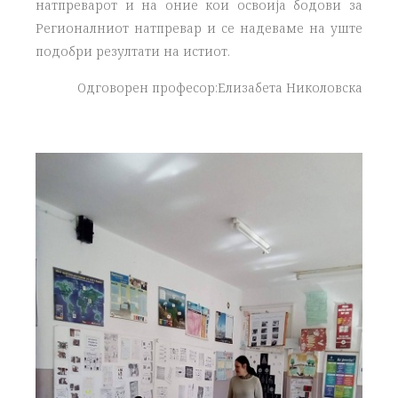
натпреварот и на оние кои освоија бодови за
Регионалниот натпревар и се надеваме на уште
подобри резултати на истиот.
Одговорeн професор:Елизабета Николовска