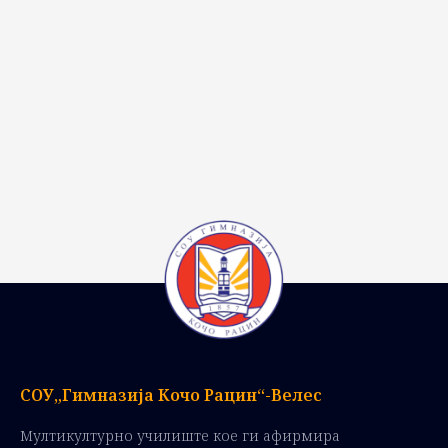
СОУ„Гимназија Кочо Рацин“-Велес
Мултикултурно училиште кое ги афирмира