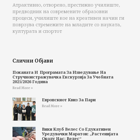
Атрактивно, отворено, престижно училиште,
предводник на современите образовни
процеси, училиште кое на креативен начин ги
поврзува стремежите на младите со науката,
културата и спортот
Слични Објави
Поканата И Програмата За Изведување На
Стручноистражувачка Екскурзија За Учебната
2025/2026 Година
Read More »
Европскиот Квиз За Пари
Read More »
Вики Клуб Велес Со Едукативен
Уредувачки Маратон: „Растенијата
Околу Нас: Велес“