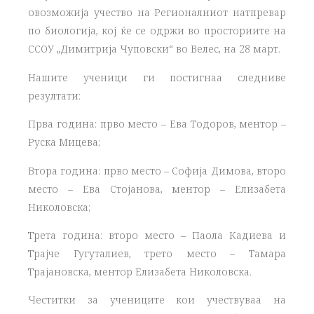
овозможија учество на Регионалниот натпревар
по биологија, кој ќе се одржи во просториите на
ССОУ „Димитрија Чуповски“ во Велес, на 28 март.
Нашите ученици ги постигнаа следниве
резултати:
Прва година: прво место – Ева Тодоров, ментор –
Руска Мицева;
Втора година: прво место – Софија Димова, второ
место – Ева Стојанова, ментор – Елизабета
Николовска;
Трета година: второ место – Паола Кадиева и
Трајче Гугуталиев, трето место – Тамара
Трајановска, ментор Елизабета Николовска.
Честитки за учениците кои учествуваа на