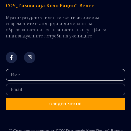
СОУ„Гимназија Кочо Рацин“-Велес
Мултикултурно училиште кое ги афирмира
современите стандарди и димензии на
образованието и воспитанието почитувајќи ги
индивидуалните потреби на учениците
СЛЕДЕН ЧЕКОР
© Сите права задржани. СОУ„Гимназија Кочо Рацин“-Велес