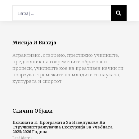
Мисија И Визија
Атрактивно, отворено, престижно училиште,
предводник на современите образовни
процеси, училиште кое на креативен начин ги
поврзува стремежите на младите со науката,
културата и спортот
Слични Објави
Поканата И Програмата За Изведување На
Стручноистражувачка Екскурзија За Учебната
2025/2026 Година
Read More »