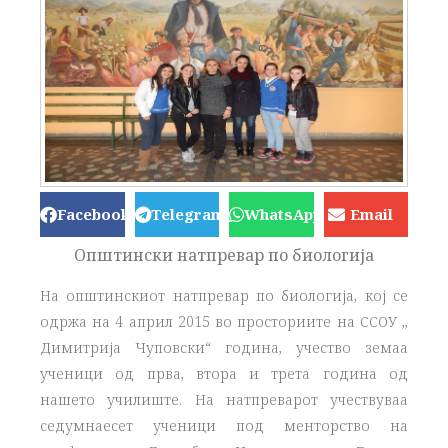
Facebook
Telegram
WhatsApp
Email
Општински натпревар по биологија
На општинскиот натпревар по биологија, кој се
одржа на 4 април 2015 во просториите на ССОУ ,,
Димитрија Чуповски“ година, учество земаа
ученици од прва, втора и трета година од
нашето училиште. На натпреварот учествуваа
седумнаесет ученици под менторство на