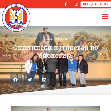
Е-ДНЕВНИК
Натпревари
Општински натпревар по
биологија