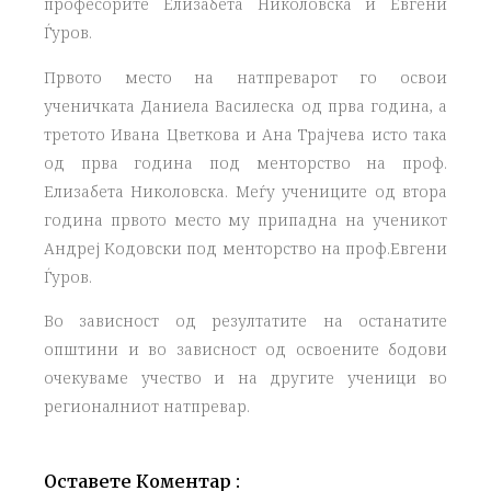
професорите Елизабета Николовска и Евгени
Ѓуров.
Првото место на натпреварот го освои
ученичката Даниела Василеска од прва година, а
третото Ивана Цветкова и Ана Трајчева исто така
од прва година под менторство на проф.
Елизабета Николовска. Меѓу учениците од втора
година првото место му припадна на ученикот
Андреј Кодовски под менторство на проф.Евгени
Ѓуров.
Во зависност од резултатите на останатите
општини и во зависност од освоените бодови
очекуваме учество и на другите ученици во
регионалниот натпревар.
Оставете Коментар :