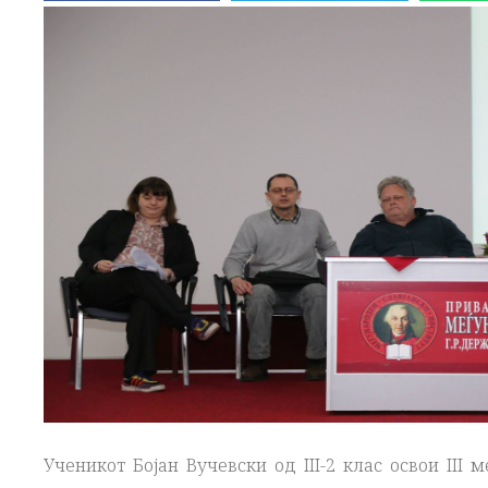
Ученикот Бојан Вучевски од III-2 клас освои III