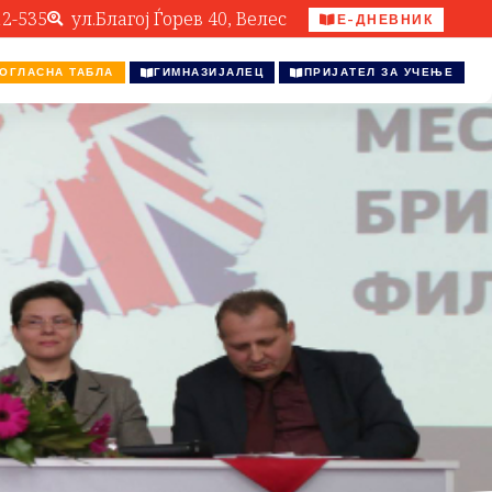
12-535
ул.Благој Ѓорев 40, Велес
Е-ДНЕВНИК
ОГЛАСНА ТАБЛА
ГИМНАЗИЈАЛЕЦ
ПРИЈАТЕЛ ЗА УЧЕЊЕ