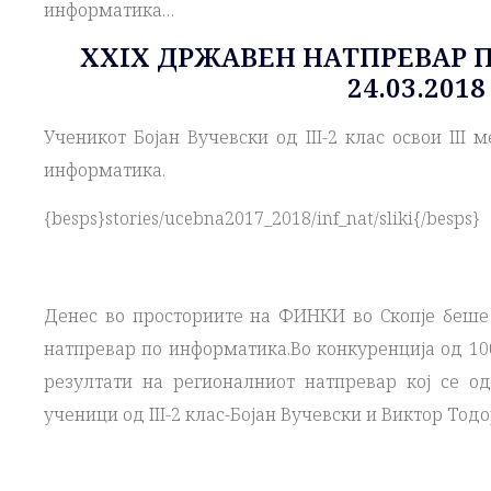
информатика…
XXIX ДРЖАВЕН НАТПРЕВАР 
24.03.2018
Ученикот Бојан Вучевски од III-2 клас освои III
информатика.
{besps}stories/ucebna2017_2018/inf_nat/sliki{/besps}
Денес во просториите на ФИНКИ во Скопје беше
натпревар по информатика.Во конкуренција од 10
резултати на регионалниот натпревар кој се од
ученици од III-2 клас-Бојан Вучевски и Виктор Тодо