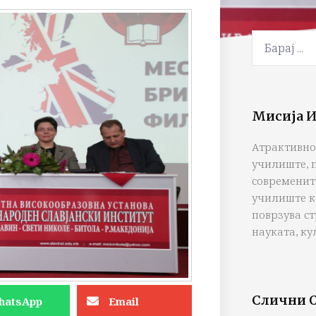
Мисија И
Атрактивно
училиште, 
современит
училиште к
поврзува с
науката, ку
Слични 
hatsApp
Email