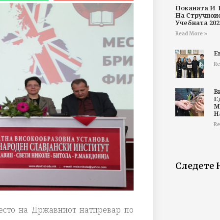
Поканата И 
На Стручнои
Учебната 202
Read More »
Е
Re
В
Е
М
Н
Re
Следете 
 место на Државниот натпревар по