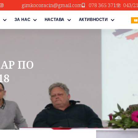
gimkocoracin@gmail.com
078 365 371
043/2
ЗА НАС
НАСТАВА
АКТИВНОСТИ
АР ПО
18