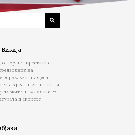
 Визија
, отворено, престижно
предводник на
е образовни процеси,
ое на креативен начин ги
тремежите на младите со
лтурата и спортот
Објави