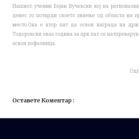
Нашиот ученик Бојан Вучевски кој на регионални
денес го потврди своето знаење од областа на п
место.Ова е втор пат да освои награда на држ
Тодоровски оваа година за прв пат се натпревару
освои пофалница.
Одг
Оставете Коментар :