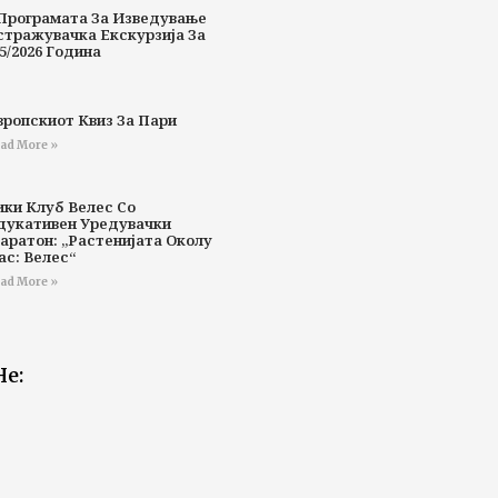
Програмата За Изведување
стражувачка Екскурзија За
5/2026 Година
вропскиот Квиз За Пари
ad More »
ики Клуб Велес Со
дукативен Уредувачки
аратон: „Растенијата Околу
ас: Велес“
ad More »
Не: