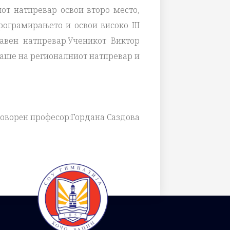
от натпревар освои второ место,
рограмирањето и освои високо III
авен натпревар.Ученикот Виктор
ваше на регионалниот натпревар и
оворeн професор:Гордана Саздова