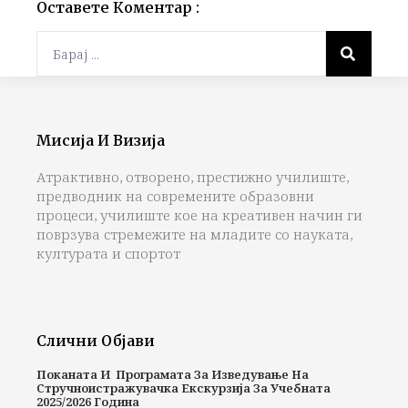
Оставете Коментар :
Мисија И Визија
Атрактивно, отворено, престижно училиште,
предводник на современите образовни
процеси, училиште кое на креативен начин ги
поврзува стремежите на младите со науката,
културата и спортот
Слични Објави
Поканата И Програмата За Изведување На
Стручноистражувачка Екскурзија За Учебната
2025/2026 Година