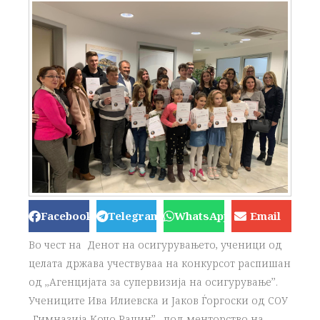
Facebook
Telegram
WhatsApp
Email
Во чест на Денот на осигурувањето, ученици од
целата држава учествуваа на конкурсот распишан
од ,,Агенцијата за супервизија на осигурување’’.
Учениците Ива Илиевска и Јаков Ѓоргоски од СОУ
,,Гимназија Кочо Рацин’’ , под менторство на