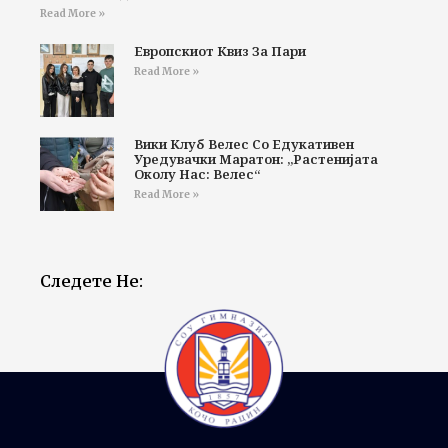
Read More »
Европскиот Квиз За Пари
Read More »
Вики Клуб Велес Со Едукативен
Уредувачки Маратон: „Растенијата
Околу Нас: Велес“
Read More »
Следете Не: