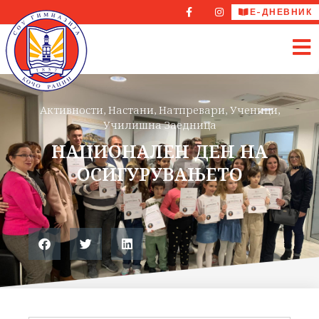
Е-ДНЕВНИК
Активности
,
Настани
,
Натпревари
,
Ученици
,
Училишна Заедница
НАЦИОНАЛЕН ДЕН НА
ОСИГУРУВАЊЕТО