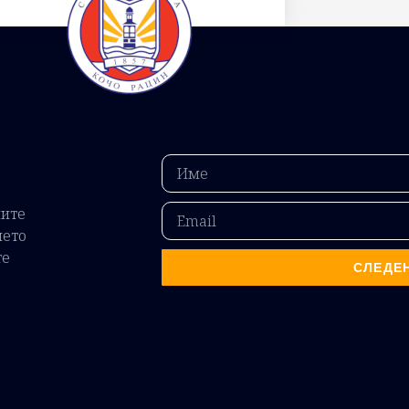
ните
ието
те
СЛЕДЕ