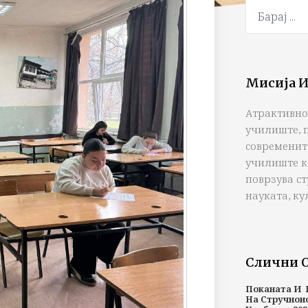
Мисија И
Атрактивно
училиште, 
современит
училиште к
поврзува с
науката, ку
Слични 
Поканата И 
На Стручнои