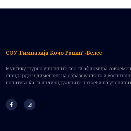
СОУ„Гимназија Кочо Рацин“-Велес
Мултикултурно училиште кое ги афирмира совреме
стандарди и димензии на образованието и воспитан
почитувајќи ги индивидуалните потреби на ученици