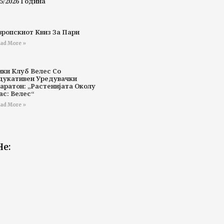
5/2026 Година
вропскиот Квиз За Пари
ad More »
ики Клуб Велес Со
дукативен Уредувачки
аратон: „Растенијата Околу
ас: Велес“
ad More »
Не: