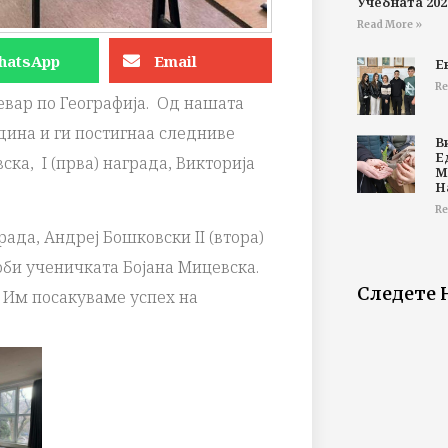
Учебната 202
Read More »
hatsApp
Email
Е
Re
евар по Географија. Од нашата
дина и ги постигнаа следниве
В
Е
ка, I (прва) награда, Викторија
М
Н
Re
рада, Андреј Бошковски II (втора)
доби ученичката Бојана Мицевска.
Следете 
! Им посакуваме успех на