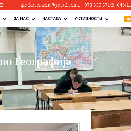
gimkocoracin@gmail.com
078 365 371
043/2
ЗА НАС
НАСТАВА
АКТИВНОСТИ
по Географија