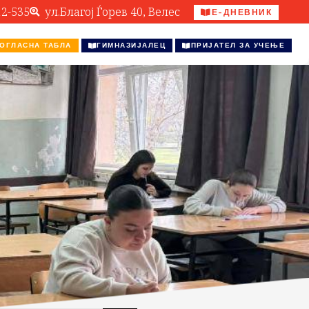
12-535
ул.Благој Ѓорев 40, Велес
Е-ДНЕВНИК
ОГЛАСНА ТАБЛА
ГИМНАЗИЈАЛЕЦ
ПРИЈАТЕЛ ЗА УЧЕЊЕ