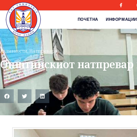
ПОЧЕТНА
ИНФОРМАЦИИ
Активности
,
Натпревари
Oпштинскиот натпревар 