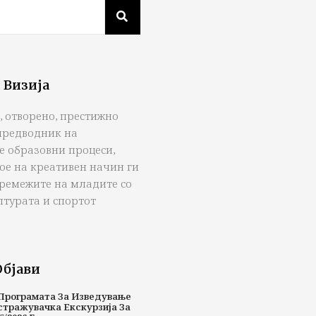
 Визија
, отворено, престижно
предводник на
е образовни процеси,
ое на креативен начин ги
тремежите на младите со
лтурата и спортот
Објави
Програмата За Изведување
стражувачка Екскурзија За