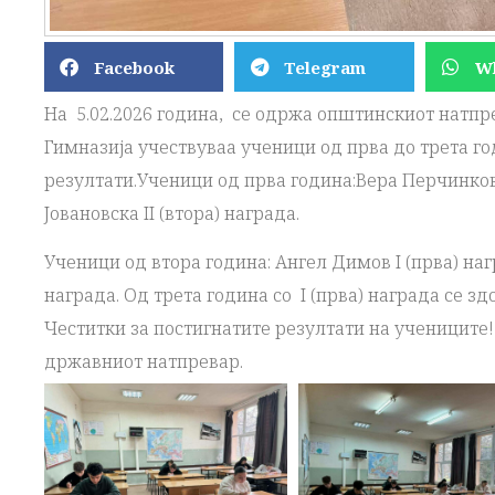
Facebook
Telegram
W
На 5.02.2026 година, се одржа општинскиот натпр
Гимназија учествуваа ученици од прва до трета го
резултати.Ученици од прва година:Вера Перчинковс
Јовановска II (втора) награда.
Ученици од втора година: Ангел Димов I (прва) наг
награда. Од трета година со I (прва) награда се з
Честитки за постигнатите резултати на учениците
државниот натпревар.