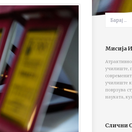
Мисија И
Атрактивно
училиште, 
современит
училиште к
поврзува с
науката, ку
Слични 