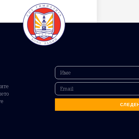
ните
ието
те
СЛЕДЕ