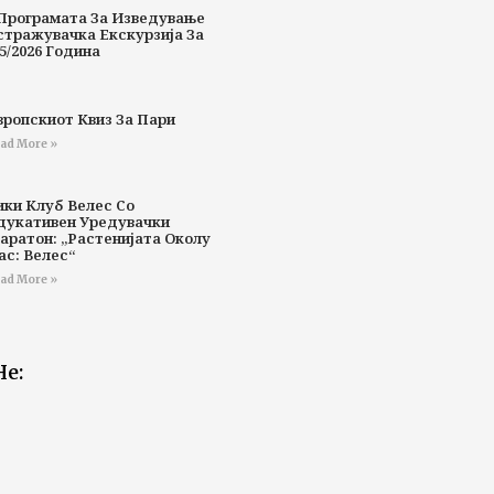
Програмата За Изведување
стражувачка Екскурзија За
5/2026 Година
вропскиот Квиз За Пари
ad More »
ики Клуб Велес Со
дукативен Уредувачки
аратон: „Растенијата Околу
ас: Велес“
ad More »
Не: