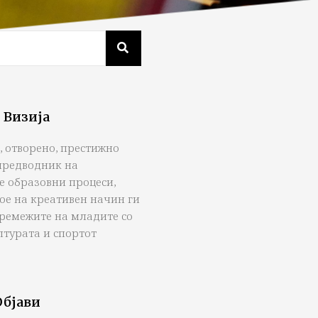
 Визија
, отворено, престижно
предводник на
е образовни процеси,
ое на креативен начин ги
тремежите на младите со
лтурата и спортот
Објави