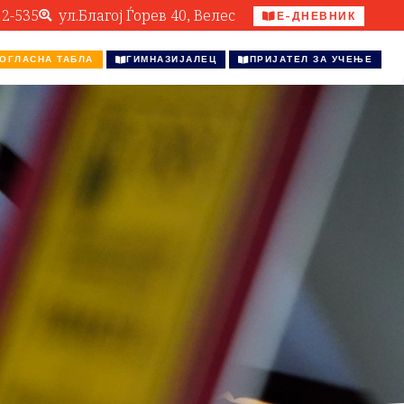
12-535
ул.Благој Ѓорев 40, Велес
Е-ДНЕВНИК
ОГЛАСНА ТАБЛА
ГИМНАЗИЈАЛЕЦ
ПРИЈАТЕЛ ЗА УЧЕЊЕ