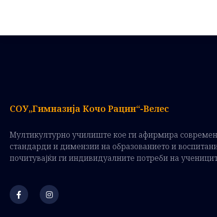
СОУ„Гимназија Кочо Рацин“-Велес
Мултикултурно училиште кое ги афирмира совреме
стандарди и димензии на образованието и воспитан
почитувајќи ги индивидуалните потреби на ученици