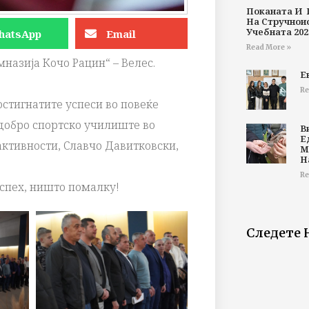
Поканата И 
На Стручнои
Учебната 202
hatsApp
Email
Read More »
мназија Кочо Рацин“ – Велес.
Е
Re
остигнатите успеси во повеќе
јдобро спортско училиште во
В
Е
активности, Славчо Давитковски,
М
Н
Re
спех, ништо помалку!
Следете 