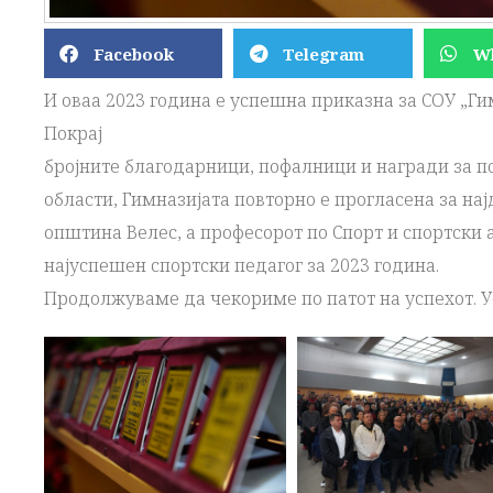
Facebook
Telegram
W
И оваа 2023 година е успешна приказна за СОУ „Ги
Покрај
бројните благодарници, пофалници и награди за п
области, Гимназијата повторно е прогласена за на
општина Велес, а професорот по Спорт и спортски 
најуспешен спортски педагог за 2023 година.
Продолжуваме да чекориме по патот на успехот. У