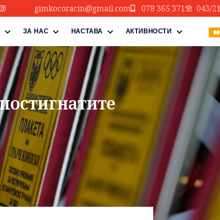
gimkocoracin@gmail.com
078 365 371
043/2
ЗА НАС
НАСТАВА
АКТИВНОСТИ
 постигнатите